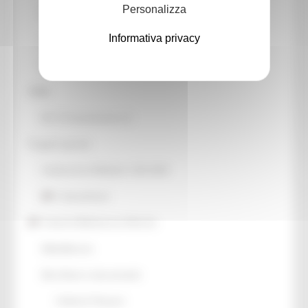
Personalizza
Patrimonio culturale
Informativa privacy
GTC - Teatri Storici Marche
Teatri
PNRR
M1 C3 Investimento 2.2
Progetti speciali
Celebrazioni Raffaello 1520 2020
CulturaSmart
Sistema Bibliotecario Marche
BiblioMarche
Beni librari e documentali
Collectio Thesauri