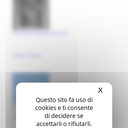
Traslazione della Santa Casa..
Gilberto Todini
X
Nascond
Questo sito fa uso di
cookies e ti consente
di decidere se
Casa torre
accettarli o rifiutarli.