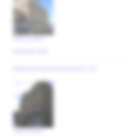
Casa a schiera
Montelparo (FM)
maestranze locali cinquecentesche | an..
Casa a schiera