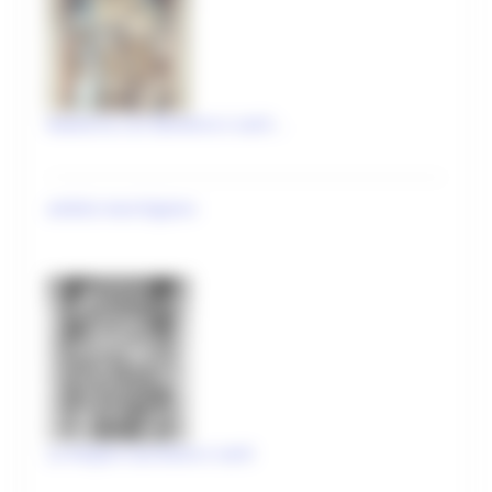
Patrimonio culturale
GTC - Teatri Storici Marche
Teatri
Madonna con Bambino e santi ..
PNRR
M1 C3 Investimento 2.2
ambito marchigiano
Progetti speciali
Celebrazioni Raffaello 1520 2020
CulturaSmart
Sistema Bibliotecario Marche
BiblioMarche
Beni librari e documentali
La Vergine lauretana e santi
Collectio Thesauri