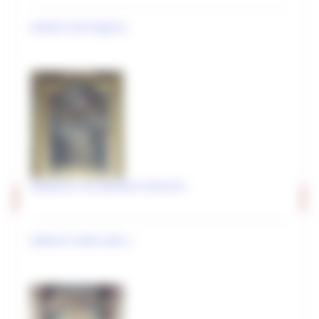
Editoria e pubblicazioni
ambito marchigiano
Imprese culturali e creative
Elenco progetti
Mappatura progetti
Distretto Culturale Evoluto
Istituzioni e Associazioni Culturali
Leggi Piani e Programmi
Madonna con Bambino Santa Ri..
Musei e percorsi culturali
Didattica museale
Gilberto Todini (attr.)
Grand Tour Musei
Grand Tour Musei 2026
Grand Tour Cultura