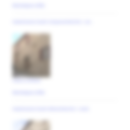
Montelparo (FM)
maestranze locali cinquecentesche | an..
Casa a schiera
Montelparo (FM)
maestranze locali ottocentesche | anal..