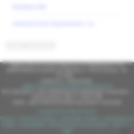
Montelparo (FM)
maestranze locali cinquecentesche | an..
Regione Marche Giunta Regionale (CF 80008630420 P.IVA
00481070423) via Gentile da Fabriano, 9 - 60125 Ancona - tel.
071.8061
casella p.e.c. istituzionale :
regione.marche.protocollogiunta@emarche.it
Sito realizzato su CMS DotNetNuke by DotNetNuke Corporation
Autorizzazione SIAE n° 1225/I/1298
DUNS - Data Universal Numbering System: 514216030
Copyright 2026 by Regione Marche
Privacy
|
Termini Di Utilizzo
|
Informativa TEAMS
|
Informativa sui
Cookie
|
Accessibilità
|
Dichiarazione di Accessibilità
|
Sitemap
|
Login