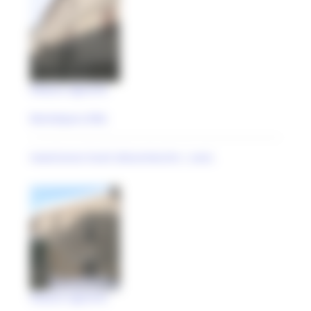
Palazzo signorile
Montelparo (FM)
maestranze locali ottocentesche | anal..
Palazzo signorile