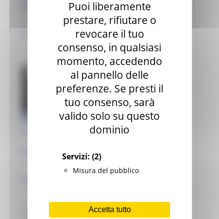
Puoi liberamente
Montelparo (FM)
prestare, rifiutare o
revocare il tuo
maestranze locali quattro
consenso, in qualsiasi
momento, accedendo
al pannello delle
preferenze. Se presti il
tuo consenso, sarà
valido solo su questo
dominio
Casa parrocchiale
Montelparo (FM)
Servizi:
(2)
Misura del pubblico
maestranze locali ottocentesche | anal..
Accetta tutto