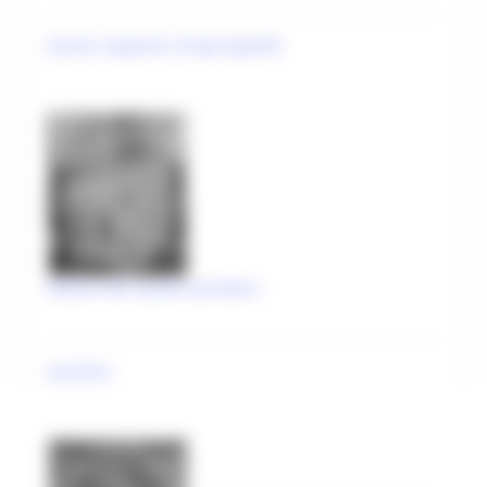
Biblioteche
Autore supporto: Arrigo Appiotti
Spettacolo
Eventi nelle zone del sisma 2017
Eventi nelle zone del sisma 2018
Eventi nelle zone del sisma 2019
Statistiche cultura
Storia e memoria
Plastico del sacello lauretano
Marche Marinare
Le Marche in guerra
anonimo