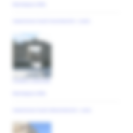
Montelparo (FM)
maestranze locali trecentesche | anali..
Cimitero comunale
Montelparo (FM)
maestranze locali ottocentesche | anal..