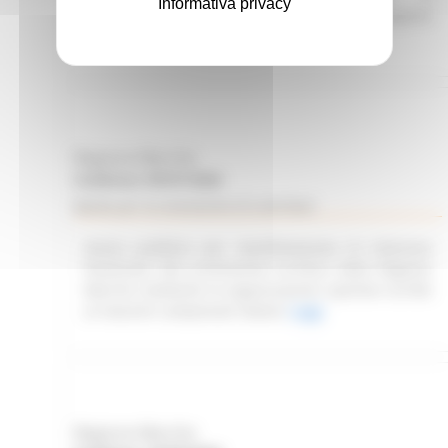
Informativa privacy
destagionalizzazione turistica delle Regione
Marche
Leggi
Regione Marche
Scadenza: 09/07/2026
Bando per la concessione di contributi
Avviso pubblico per manifestazione di interesse
finalizzato alla promozione turistica della Regione
Marche mediante le organizzazioni sportive iscritte
ai massimi campionati italiani
Leggi
Regione Marche