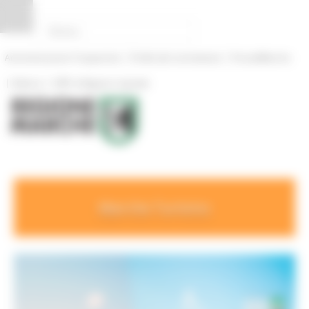
Pannello di gestione dei cookies
|
|
Amministrazione Trasparente
Profilo del committente
ProcediMarche
|
|
Rubrica
URP: la Regione risponde
Marche Turismo