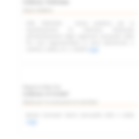
Scadenza: 10/09/2026
Avviso Pubblico
DGR 1836/2025 - Avviso pubblico per la
manifestazione di interesse finalizzata
all’individuazione degli organismi associativi delle
Pro Loco rappresentativi ai sensi dell’articolo 3,
comma 2, della L.R. n. 3/2025
Leggi
Regione Marche
Scadenza: 31/12/2027
Bando per la concessione di contributi
Bando Carnevali Storici (annualità 2025 e 2026)
Leggi