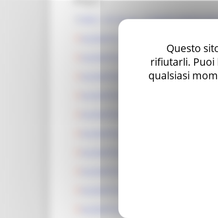
Allegati:
DDS n 107 30_apr_25 BANDO BORGHI PR FES
ALLEGATO A_BANDO FESR 2021-2027 INTER
Questo sito
ALLEGATO 01_ Fac simile Scheda tecnica d
rifiutarli. Puo
qualsiasi mome
ALLEGATO 02_Dichiarazione conformita au
ALLEGATO 03_Modello procura speciale.p
ALLEGATO 04_Dichiarazione assenza conflit
ALLEGATO 05_Autodichiarazione antimafi
ALLEGATO 06_Dichiarazione sostitutiva fam
ALLEGATO 07_Dichiarazione soggetti muniti
ALLEGATO 08_Dichiarazione Deggendorf.
ALLEGATO 09_dichiarazione DE MINIMIS.