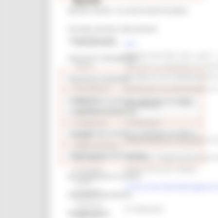
Bandi e Avvisi - In uscita Attivi Scaduti
Accesso ad atti e documenti
amministrativi
identificativo :
8857
BANDO PR FESR 2021-2027 – As
Network e disciplinari
Titolo:
PMI per la creazione di sistem
recupero e la rivitalizzazion
Strutture ricettive
Procedura:
Bando per la concessione di 
Data di
Professioni turistiche Agenzie di viaggio
30/04/2025
pubblicazione:
e operatori incoming
Scadenza:
01/08/2025
Accoglienza turistica e sistema turistico
Area
DIPARTIMENTO SVILUPPO 
organizzativa:
Osservatorio del turismo
Struttura:
Turismo, Cooperazione territ
Contatto:
MARCOTULLIO CINZIA
Statistiche Turismo
Email
cinzia.marcotullio@regione.
contatto:
Demanio marittimo
Telefono
0718062462
Borghi storici
contatto: