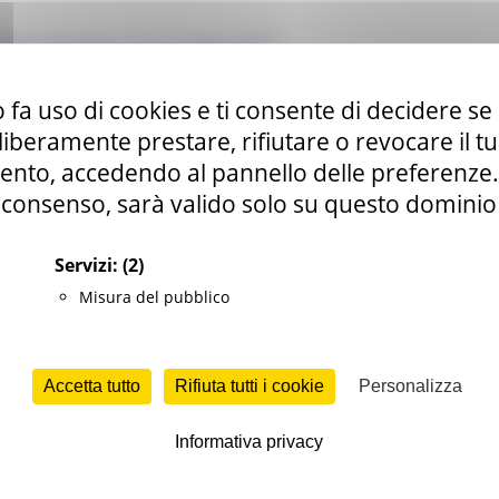
R Intervento 1.3.3.6. v3.docx.pdf
VENTO 1.3.3.6 def v2_.pdf
 fa uso di cookies e ti consente di decidere se 
i progetto.pdf
i liberamente prestare, rifiutare o revocare il 
nto, accedendo al pannello delle preferenze. S
todichiarazioni.pdf
consenso, sarà valido solo su questo dominio
df
to di interessi.pdf
Servizi:
(2)
Misura del pubblico
a.pdf
iliari conviventi.pdf
Accetta tutto
Rifiuta tutti i cookie
Personalizza
 di poteri di amministrazione e direttori tecnici.pdf
pdf
Informativa privacy
pdf