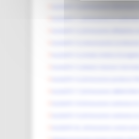
ALLEGATO 10_Dichiarazione dimensione 
ALLEGATO 11_Dichiarazione di conformità 
ALLEGATO 12_Dichiarazione affidabilita e
ALLEGATO 13_Comunicazione accettazione e
ALLEGATO 14_Scheda sintetica di progett
ALLEGATO 15_Modulo relazione intermedia
ALLEGATO 16_Dichiarazione pendenze P
ALLEGATO 17_Dichiarazione LIBERATORI
ALLEGATO 18 Dichiarazione sostitutiva di 
ALLEGATO 19_Dichiarazione sostitutiva di 
ALLEGATO 20_ dichiarazione cumulo aiuti 