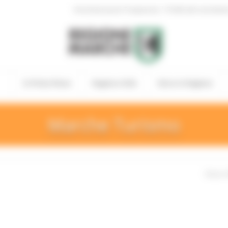
|
Amministrazione Trasparente
Profilo del committen
In Primo Piano
Regione Utile
Entra in Regione
Marche Turismo
Entra i