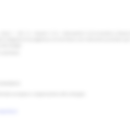
se 1 – OS 1.3 – Azione 1.3.3 – Intervento1.3.3.6 Incentivi a favore
i integrati di accoglienza sul territorio con interventi prioritari per
e dei borghi
contributi
ECONOMICO
oriale europea e cooperazione allo sviluppo
marche.it