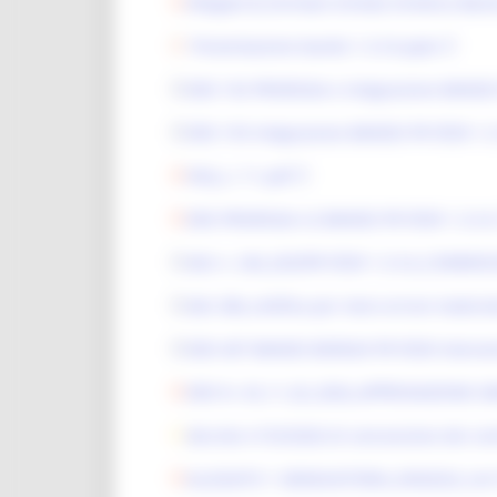
Allegato B_Formato Scheda Sintetica Band
Presentazione bando 1.3.3.6.pptx
DDS 192 PROROGA e integrazione BANDO P
DDS 193 integrazione BANDO PR FESR 1.3.
FAQ_v. 7.1.pdf
DDS PROROGA n2 BANDO PR FESR 1.3.3.6
dds n. 244_2025PR FESR 1.3.3.6_COMMISS
dds 384_rettifica per mero errore materia
DDS 407 BANDO BORGHI PR FESR Intervento
DDS N. 43_11_02_2026_APPROVAZIONE GR
decreto n153/2026 di concessione dei cont
ALLEGATO 1 GRADUATORIA_SINGOLE_rev1