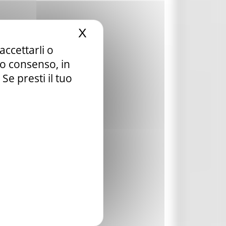
X
Nascondi il banner dei c
accettarli o
tuo consenso, in
e presti il tuo