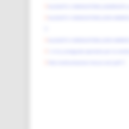
ALLEGATO 2 GRADUATORIA_AGGREGATE_re
ALLEGATO 3 GRADUATORIA_NON AMMESSI
ALLEGATO 4 GRADUATORIA_NON AMMESSI
1.3.3.6_Lineeguida operative per la rend
FAQ rendicontazione misura ver2.pdf