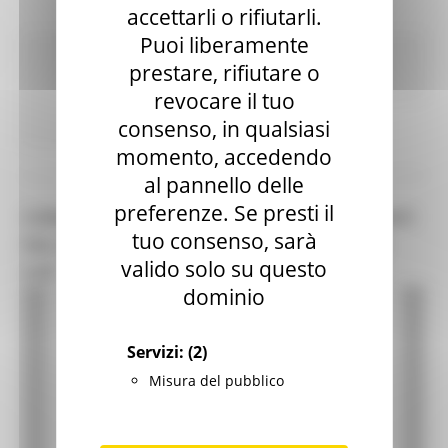
accettarli o rifiutarli.
Puoi liberamente
Coronavirus
In primo piano
Protezione
prestare, rifiutare o
Civile
Salute
Sociale
revocare il tuo
consenso, in qualsiasi
Continua..
momento, accedendo
al pannello delle
preferenze. Se presti il
CORONAVIRUS MARCHE: AGGIORNAMENTO DATI
tuo consenso, sarà
DAL GORES - SITUAZIONE ALL'11/09/2020 ORE
valido solo su questo
9.00
dominio
Servizi:
(2)
Misura del pubblico