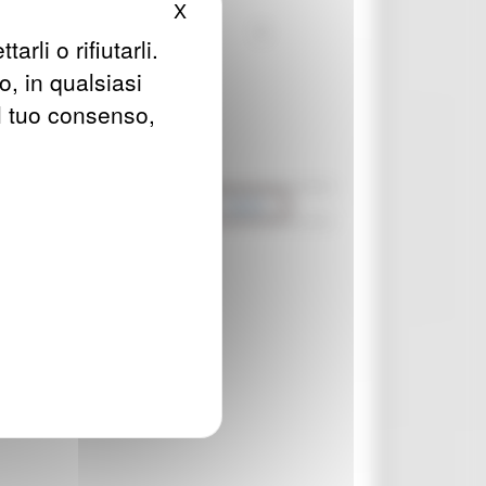
X
Nascondi il banner dei cookie
rli o rifiutarli.
o, in qualsiasi
l tuo consenso,
imonio
Raccolte
Varie