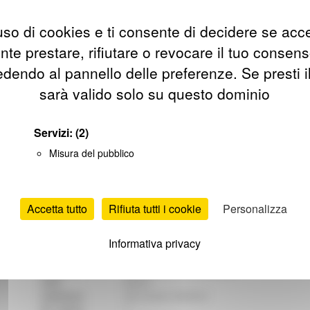
so di cookies e ti consente di decidere se accetta
te prestare, rifiutare o revocare il tuo consens
endo al pannello delle preferenze. Se presti i
sarà valido solo su questo dominio
Contatti
Orari
Servizi
Patr
Servizi:
(2)
Misura del pubblico
Apri mappa
Accetta tutto
Rifiuta tutti i cookie
Personalizza
ISIL
IT-MC0075
Informativa privacy
Denominazione:
Biblioteca comunale Francesco Antolisei
Comune:
SAN SEVERINO MARCHE
CAP:
62027
Indirizzo:
Via Cesare Battisti
N° civico:
1