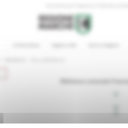
|
Amministrazione Trasparente
Profilo del committ
In Primo Piano
Regione Utile
Entra in Regione
/
/
BiblioMarche
Ricerca BiblioMarche
Biblioteca comunale France