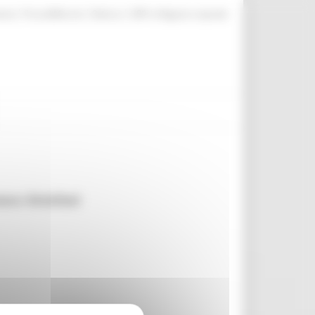
|
|
|
ente
ProcediMarche
Rubrica
URP: la Regione risponde
sco Antolisei