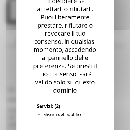
di decidere se
accettarli o rifiutarli.
Puoi liberamente
prestare, rifiutare o
revocare il tuo
Contatti
Orari
Servizi
consenso, in qualsiasi
Patrimonio
Raccolte
Varie
momento, accedendo
al pannello delle
preferenze. Se presti il
Apri mappa
tuo consenso, sarà
valido solo su questo
dominio
ISIL
IT-AN0178
Biblioteca Archivio Istituto Gramsci
Denominazione:
Marche
Servizi:
(2)
Comune:
ANCONA
Misura del pubblico
CAP:
60100
Indirizzo:
Via Cialdini