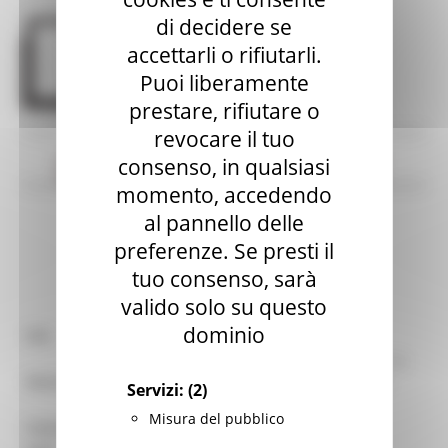
di decidere se
accettarli o rifiutarli.
Puoi liberamente
prestare, rifiutare o
revocare il tuo
Contatti
Orari
Servizi
consenso, in qualsiasi
Patrimonio
Raccolte
Varie
momento, accedendo
al pannello delle
preferenze. Se presti il
Apri mappa
tuo consenso, sarà
valido solo su questo
dominio
ISIL
IT-AN0003
Biblioteca dell'Istituto regionale per la
Denominazione:
storia del movimento di liberazione
Servizi:
(2)
nelle Marche
Misura del pubblico
Comune:
ANCONA