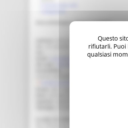
Il museo nella città
Collegamenti
Area archeologica e Museo "La Fenice"
Questo sito
Indirizzo :
Sotterraneo del teatro "La Fenice" - V
rifiutarli. Puo
Tel. :
071.6629203
Fax :
qualsiasi mome
Email :
s.verri@comune.senigallia.an.it
Sito web :
http://www.comune.senigallia.an.it
Accessibilità:
motoria: SUFFICIENTE
Scheda accessibilità
Orario :
dal 1° ottobre sarà visitabile il sabato 
Note :
nei mesi invernali l'apertura infrasettim
Ingresso :
ingresso gratuito (audioguide gratuite
Tipologia :
Archeologia Territoriale
La sede e le collezioni
Nel 1990 durante la costruzione del nuovo teatro