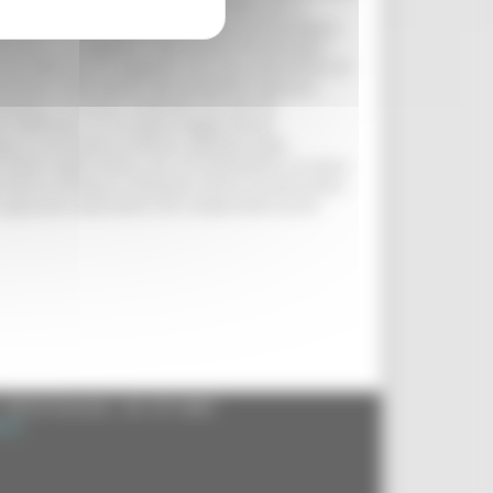
s
e lungo la strada, finchè nel 2003 non si
contava la storia antica dell'area archeologica,
estinato a raccogliere i documenti archeologici,
 ma ottenuto in negativo, con una sottrazione di
entrare nella
domus
dal probabile ingresso
mosaico. Il museo, costituito da vetrine
etro dell'area, su un piano leggermente
ogica e al museo La Fenice, guidato dalla
ra della realtà antica con un movimento circolare
eistoria all'epoca romana) e torna al particolare
icco apparato esplicativo che comprende anche
- 60125 Ancona - tel. 071.8061
.it