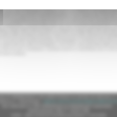
avo dell'area fu arricchito da un percorso attrezzato dentro la
domu
resenti con reperti archeologici e un vasto apparato esplicativo, rac
 del museo non si associa, in questo caso, a un edificio a se stante d
adatta nel percorso e nell'allestimento, a uno spazio non costruito
ita la topografia antica dell'
insula
con un percorso che consente di 
a l'
impluvium
, e quindi affacciarsi sui vani orientali pavimentati a 
gica, dalla città e dal territorio, si dispone lungo parte del perim
uello delle strutture antiche. Il percorso di visita all'area archeol
 l'accesso alle strade basolate, accompagna il visitatore alla lettu
 generale (la città di Senigallia, il territorio, documentato dalla pr
icostruire per il visitatore i contesti antichi si manifesta con il r
d extra-urbano.
e (CF 80008630420 P.IVA 00481070423) via Gentile da Fabriano, 9 
ella p.e.c. istituzionale :
regione.marche.protocollogiunta@emarche
Sito realizzato su CMS DotNetNuke by DotNetNuke Corporation
Autorizzazione SIAE n° 1225/I/1298
DUNS - Data Universal Numbering System: 514216030