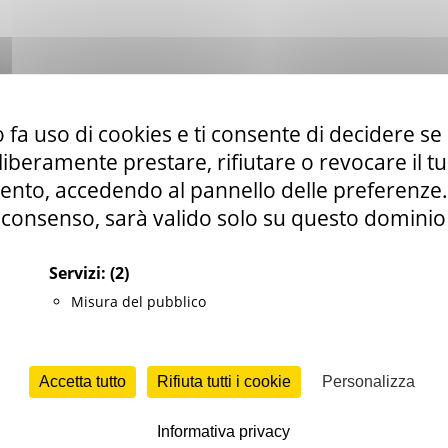
 fa uso di cookies e ti consente di decidere se 
iale Leopardi,snc (AN) SENIGALLIA
i liberamente prestare, rifiutare o revocare il 
nto, accedendo al pannello delle preferenze. S
consenso, sarà valido solo su questo dominio
Servizi:
(2)
Misura del pubblico
e la domenica dalle ore 15.00 alle ore 20.00
anale è su prenotazione stante clima rigido area arche.
 all'entrata)
Accetta tutto
Rifiuta tutti i cookie
Personalizza
Informativa privacy
 "La Fenice" sono stati ritrovati una
domus
e un incrocio stradale d