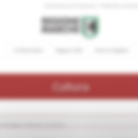
|
Amministrazione Trasparente
Profilo del committen
In Primo Piano
Regione Utile
Entra in Regione
Cultura
rcheologica e Museo "La Fenice"