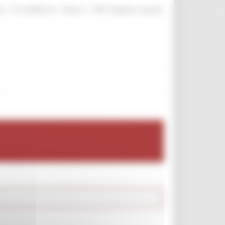
|
|
|
te
ProcediMarche
Rubrica
URP: la Regione risponde