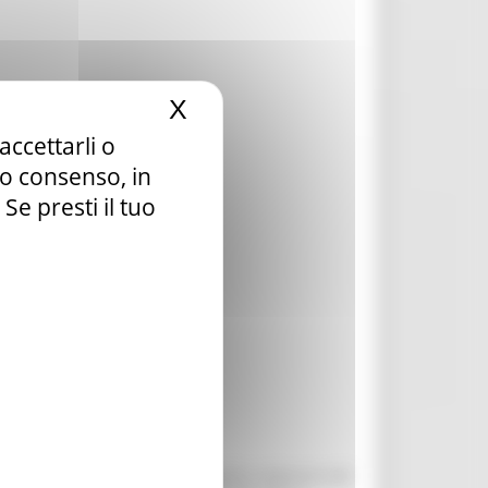
X
Nascondi il banner dei c
accettarli o
tuo consenso, in
e presti il tuo
i età romana, tanto che il progetto originario del