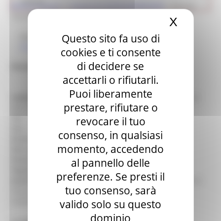
Cultura
Ricerca museo
> i musei di CASTELRAIMONDO
>
Museo
Nazionale del Costume Folcloristico
X
Nascond
Questo sito fa uso di
Museo
Il museo nella città
cookies e ti consente
di decidere se
Museo Nazionale del Costume Folcloristico
accettarli o rifiutarli.
Puoi liberamente
Indirizzo :
Palazzo Comunale - Piazza della Repubblica,12
prestare, rifiutare o
(MC) CASTELRAIMONDO
Tel. :
0737-641723
revocare il tuo
Fax :
0737-640096
consenso, in qualsiasi
Email :
castelraimondo@gruppofolk.it
momento, accedendo
Sito web :
http://www.gruppofolk.it
Orario :
a richiesta
al pannello delle
Tipologia :
Etnografia e antropologia
preferenze. Se presti il
Servizi :
Area per accoglienza, Book-shop, Fototeca, Sala o
tuo consenso, sarà
laboratorio per attività didattiche, Sala proiezione
audio/video
valido solo su questo
dominio