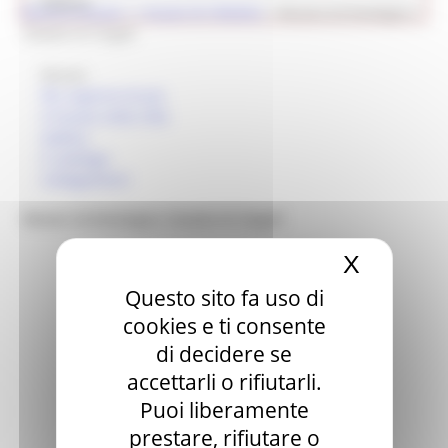
Cultura
Ricerca museo
> i musei di CINGOLI
>
Museo Archeologico
Statale di Cingoli
Museo
Per saperne di più
Il museo nella città
Gallery
Il catalogo
Collegamenti
Museo Archeologico Statale di Cingoli
X
Nascond
Questo sito fa uso di
cookies e ti consente
di decidere se
accettarli o rifiutarli.
Puoi liberamente
prestare, rifiutare o