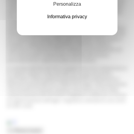
Il Museo Archeologico Statale di Cingoli è stato istituito nel
Personalizza
1994 in occasione dell'esposizione dei risultati dello scavo
dell'interessante insediamento di Piano di Fonte Marcosa
Informativa privacy
destinato ad essere coperto dall'invaso della diga di
Castreccioni. E' situato al primo piano e al piano
seminterrato del Palazzo municipale con accesso da Piazza
Vittorio Emanuele II. La sezione preistorica occupa le prime
due stanze del museo, affacciate sui portici della piazza e
propone i materiali del paleolitico inferiore, medio e
superiore, le industrie litiche neolitiche ed eneolitiche ed
una interessante campionatura dell'età del bronzo
particolarmente rappresentata nel territorio.
La sezione dell'età del ferro espone una ricca campionatura
di reperti relativi a tale periodo fra i quali assumono
particolare rilievo quelli provenienti dall'insediamento e
dall'area santuariale di S. Vittore di Cingoli. Particolarmente
interessante la sezione romana, che illustra le fasi della
romanizzazione del territorio cingolano e definisce la forma
di organizzazione dell'ager cingulanus attraverso una serie
di ville rurali.