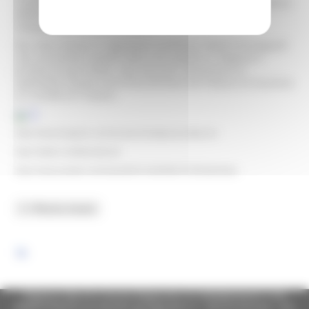
cinquemila ghiande missili, i proiettili con iscrizioni, spesso
offensive, che testimoniano la resistenza picena alla
romanizzazione del territorio.
Per l'età romana si segnalano numerosi reperti ed epigrafi
che raccontano aspetti della vita pubblica, religiosa e
privata di quei tempi. Spiccano per importanza lo
splendido mosaico ad erma bifronte dal Palazzo di Giustizia
e il ritratto di Traiano.
https://www.instagram.com/museoarcheologicoascolipiceno/
https://twitter.com/MuseoAscoli
https://www.youtube.com/channel/UCsvSwHNtIzXTuBTqbOthd4w
Regione Marche Giunta Regionale (CF 80008630420 P.IVA
00481070423) via Gentile da Fabriano, 9 - 60125 Ancona - tel.