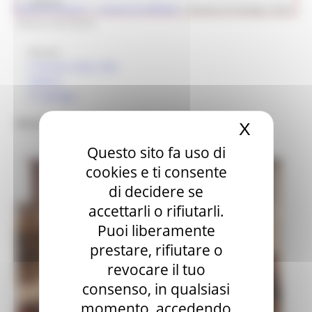
Cultura
Ricerca museo
> i musei di GENGA
>
Museo di Genga. Arte,
storia e territorio
Museo
Il museo nella città
Gallery
Il catalogo
Museo di Genga. Arte, storia e territorio
X
Nascond
Questo sito fa uso di
cookies e ti consente
di decidere se
accettarli o rifiutarli.
Puoi liberamente
prestare, rifiutare o
revocare il tuo
consenso, in qualsiasi
momento, accedendo