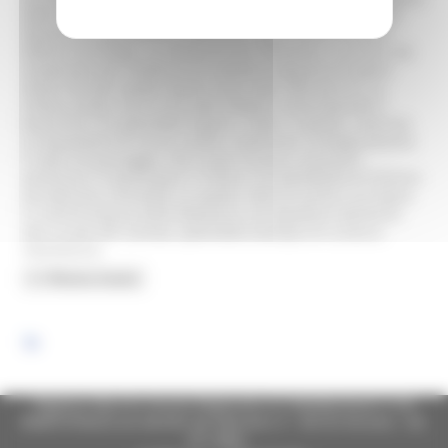
della comunità, i modelli sociali, i ritmi e gli oggetti della
devozione quotidiana e valorizza il patrimonio artistico
diffuso nel borgo. La chiesa di san Clemente, in primis, da
restaurare per restituire al contesto originario le opere
d’arte che per quello spazio sono nate, 500 anni fa. La
chiesa nuova, con le sue pale d’altare rinascimentali e
barocche e lo splendido organo. Tutto il castello, costruito
su basamenti di roccia rosata a dominare strategicamente
il valico di passaggio. Nel nuovo museo si possono
ammirare in particolare il Trittico e lo Stendardo di Antonio
da Fabriano, entrambi su tavola e del XV secolo e la statua
in marmo bianco della Madonna con Bambino attribuita
alla scuola del Canova, splendido esempio di scultura
neoclassica.
Regione Marche Giunta Regionale (CF 80008630420 P.IVA
00481070423) via Gentile da Fabriano, 9 - 60125 Ancona - tel.
071.8061