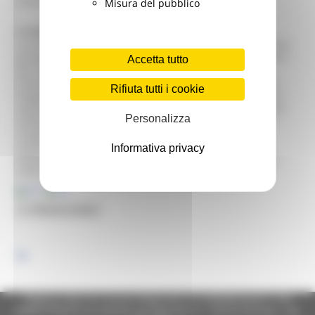
attività didattiche
Misura del pubblico
La sede e le collezioni
La raccolta comprende iscrizioni, lapidi, stemmi e sculture
provenienti dalla città di Ascoli Piceno e raccolte a partire
Accetta tutto
dal 1860 da Giulio Gabrielli: fra i reperti di maggiore
interesse si segnalano due sarcofagi romani, le finestre
Rifiuta tutti i cookie
longobarde provenienti dalla chiesa di Sant'Ilario, alcuni
capitelli romanici appartenuti
ab antiquo
alla cripta della
Personalizza
Cattedrale di Ascoli, frammenti di plutei alto medievali
intagliati con elementi fitomorfi, stemmi ed iscrizioni
medievali e rinascimentali. Il Lapidario sarà allestito
Informativa privacy
dall'autunno 2013 al piano terreno del Forte Malatesta,
sede del Museo dell'Alto Medioevo.
Regione Marche Giunta Regionale (CF 80008630420 P.IVA
00481070423) via Gentile da Fabriano, 9 - 60125 Ancona - tel.