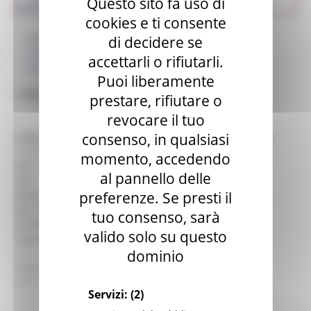
Questo sito fa uso di
Cultura
Ricerca museo
> i musei di ASCOLI PICENO
>
Lapidario
cookies e ti consente
Museo
di decidere se
Il museo nella città
accettarli o rifiutarli.
Gallery
Puoi liberamente
Lapidario
prestare, rifiutare o
revocare il tuo
consenso, in qualsiasi
Indirizzo :
Palazzo Arringo - Piazza Arringo,7 (AP) ASCOLI
PICENO
momento, accedendo
Tel. :
0736 298282
al pannello delle
Fax :
0736 240290
preferenze. Se presti il
Email :
musei.civici@comune.ascolipiceno.it
Sito web :
http://www.ascolimusei.it
tuo consenso, sarà
Orario :
10/19 mart-dom
valido solo su questo
Ingresso :
prezzo intero: 8 €; prezzo ridotto: 5 €
Museo
dominio
associato a Carta Musei Marche
Tipologia :
Archeologia Arte
Servizi :
Area per accoglienza, Biglietteria, Book-shop,
Servizi:
(2)
Fototeca, Laboratorio di restauro, Sala o laboratorio per