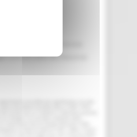
00 - 18.00 Sabato 10.00–13.00/15.30-18.30
io il punto IAT è attivo nella Chiesa di San
ppresenta una delle più significative raccolte
e opere del pittore Anselmo Bucci (1887-1955).
del secolo, da cui il pittore si allontanò quando
rosi disegni e la raccolta completa delle
 una importante tela di Giorgio Morandi (1890-
mpognaro
di Marino Marini (1901-1980). L'intero
sarini alla fine degli anni '40. Il fascino della