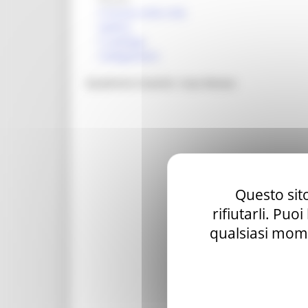
Il museo nella città
Gallery
Il catalogo
Collegamenti
Quadreria Cesarini. Casa Museo
Questo sito
rifiutarli. Puo
qualsiasi mome