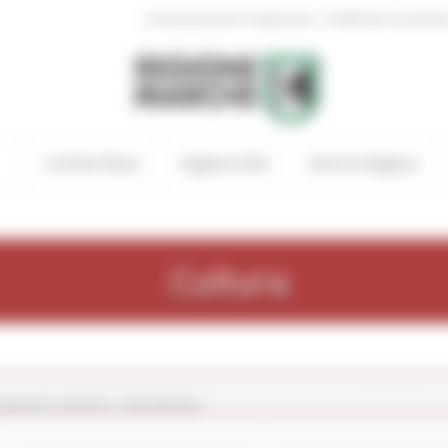
|
Amministrazione Trasparente
Profilo del committen
In Primo Piano
Regione Utile
Entra in Regione
Cultura
adreria Cesarini. Casa Museo