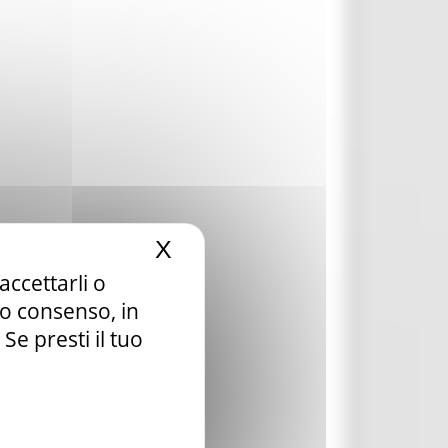
X
Nascondi il banner dei c
accettarli o
tuo consenso, in
e presti il tuo