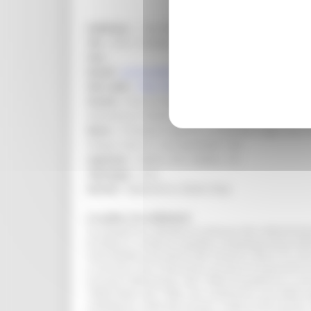
Indirizzo :
- Via Pergamino,24 (PU) FOSSOMBRO
Tel. :
0721 723263; 340.8245162
Fax :
Email :
puntoiat@comune.fossombrone.ps.it
Sito web :
http://www.comune.fossombrone.ps.i
Orario :
Orari di Apertura Ufficio Turistico Punt
Domenica e Festivi 15.30 - 18.30
Note :
Il museo è aperto a chiamata negli orari 
Filippo sita in C.rso Garibaldi 144
Ingresso :
Intero: 4 €; ridotto: 3 €
Tipologia :
Arte
Servizi :
Biglietteria, Book-shop
La sede e le collezioni
La Quadreria, donata al Comune dal collezionista
di pittura, scultura e grafica contemporanea dell
Concittadino ed amico del Cesarini, Bucci fu uno 
si accorse che il fascismo cercava di asservirlo 
incisioni dell'artista. Nel 1940 la quadreria si 
1964)
Paese
del 1940, che costituisce una delle o
complesso, sede del museo, risale al XVI secolo: 