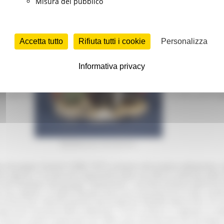
Misura del pubblico
NE
Accetta tutto
Rifiuta tutti i cookie
Personalizza
t/vivere-fossombrone/turismo/
Informativa privacy
o IAT: Lunedì 10.00 -13.00 Da Martedì a Venerdì 10.00 – 13.00 / 15.
di apertura del Punto IAT, in Piazza Dante,23. sab e la dom pomerigg
Manifattura sec. XX, Concertino
 Giuseppe Cesarini (1895-1977), assieme alla propria abitazione, ra
a regione. Il nucleo più importante della raccolta è costituito dall
dei fondatori del gruppo "Novecento", corrente artistica dell'inizio 
al suo regime. Le opere donate sono circa sessanta oli su tela, nume
arricchiva, per interessamento del professor Rodolfo Pallucchini, di
pere piu' preziose della collezione. Tra le sculture si segnala
Lo za
venne in parte restaurato nel 1685 e poi ristrutturato da Giuseppe Ce