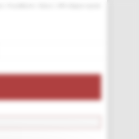
|
|
|
te
ProcediMarche
Rubrica
URP: la Regione risponde