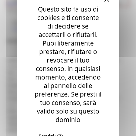
Cultura
Ricerca museo
> i musei di LORO PICENO
>
Museo delle
Questo sito fa uso di
due guerre mondiali
cookies e ti consente
Museo
di decidere se
Il museo nella città
accettarli o rifiutarli.
Museo delle due guerre mondiali
Puoi liberamente
prestare, rifiutare o
revocare il tuo
Indirizzo :
Loro Piceno, Castello di Brunforte - Piazza San
Liberato,SNC (MC) LORO PICENO
consenso, in qualsiasi
Tel. :
0733 509112
momento, accedendo
Fax :
0733 509785
al pannello delle
Email :
comune@loropiceno.sinp.net
Sito web :
http://www.loropiceno.sinp.net
preferenze. Se presti il
Orario :
Tutte le domeniche 10.30-12.30 e 16.00 - 19.00.
tuo consenso, sarà
Dall' 11 al 16 agosto aperto tutti i giorni.
valido solo su questo
Note :
Ingresso :
prezzo intero: 2,5 €; prezzo ridotto: 1,5 €
dominio
Tipologia :
Storia
Servizi :
Biglietteria