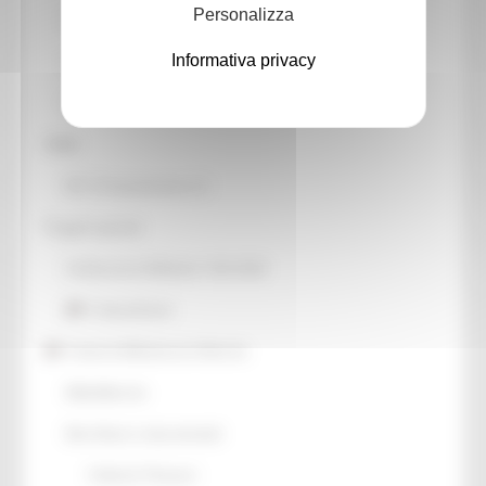
Personalizza
Patrimonio culturale
Informativa privacy
GTC - Teatri Storici Marche
Teatri
PNRR
M1 C3 Investimento 2.2
Progetti speciali
Celebrazioni Raffaello 1520 2020
CulturaSmart
Sistema Bibliotecario Marche
BiblioMarche
Beni librari e documentali
Collectio Thesauri