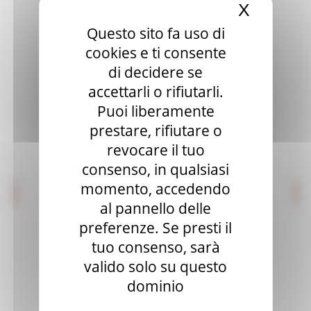
X
Nascond
Editoria e pubblicazioni
Questo sito fa uso di
Imprese culturali e creative
cookies e ti consente
Elenco progetti
di decidere se
Mappatura progetti
accettarli o rifiutarli.
Puoi liberamente
Distretto Culturale Evoluto
prestare, rifiutare o
Istituzioni e Associazioni Culturali
revocare il tuo
consenso, in qualsiasi
Leggi Piani e Programmi
momento, accedendo
Musei e percorsi culturali
al pannello delle
Didattica museale
preferenze. Se presti il
tuo consenso, sarà
Grand Tour Musei
valido solo su questo
Grand Tour Musei 2026
dominio
Grand Tour Cultura