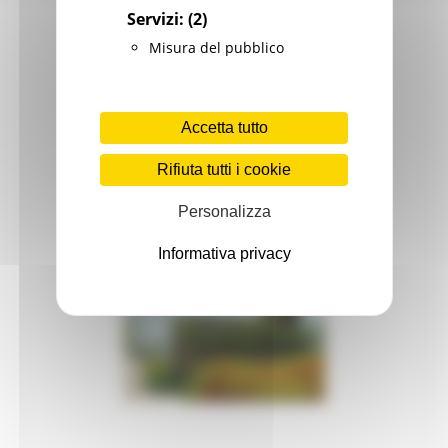
Servizi:
(2)
Patrimonio culturale
Misura del pubblico
GTC - Teatri Storici Marche
Teatri
Accetta tutto
PNRR
Rifiuta tutti i cookie
M1 C3 Investimento 2.2
Progetti speciali
Personalizza
Celebrazioni Raffaello 1520 2020
Informativa privacy
CulturaSmart
Sistema Bibliotecario Marche
BiblioMarche
Beni librari e documentali
Collectio Thesauri