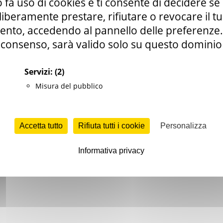
 fa uso di cookies e ti consente di decidere se 
tilizzo
|
Informativa TEAMS
|
Informativa sui Cookie
|
Accessibilit
i liberamente prestare, rifiutare o revocare il 
nto, accedendo al pannello delle preferenze. S
consenso, sarà valido solo su questo dominio
Servizi:
(2)
Misura del pubblico
Accetta tutto
Rifiuta tutti i cookie
Personalizza
Informativa privacy