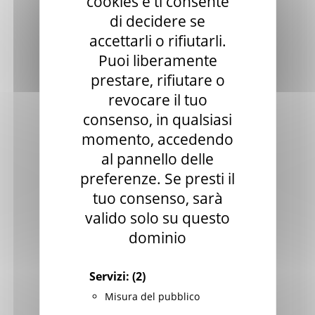
cookies e ti consente
Patrimonio culturale
di decidere se
accettarli o rifiutarli.
GTC - Teatri Storici Marche
Puoi liberamente
Teatri
prestare, rifiutare o
PNRR
revocare il tuo
consenso, in qualsiasi
M1 C3 Investimento 2.2
momento, accedendo
Progetti speciali
al pannello delle
Celebrazioni Raffaello 1520 2020
preferenze. Se presti il
tuo consenso, sarà
CulturaSmart
valido solo su questo
Sistema Bibliotecario Marche
dominio
BiblioMarche
Servizi:
(2)
Beni librari e documentali
Misura del pubblico
Collectio Thesauri