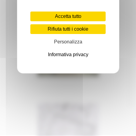
Biblioteche
Accetta tutto
Spettacolo
Rifiuta tutti i cookie
Eventi nelle zone del sisma 2017
Personalizza
Eventi nelle zone del sisma 2018
Informativa privacy
Eventi nelle zone del sisma 2019
Statistiche cultura
Storia e memoria
Marche Marinare
Le Marche in guerra