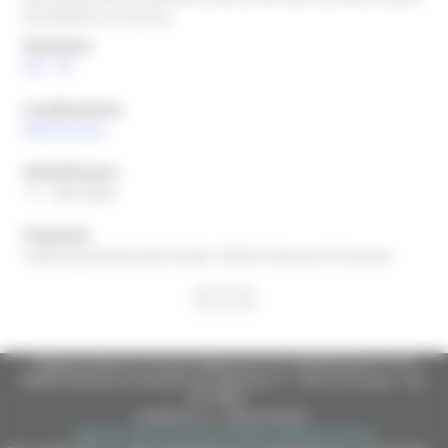
Aristodemo di Firenze.
Datazione
XIX
-
XX
Localizzazione
(AN)
Ancona
Identificatore
11 - 00216460
Proprietà
CDGG=proprietà Ente locale; CDGS=Comune di Ancona;
Regione Marche Giunta Regionale (CF 80008630420 P.IVA
00481070423) via Gentile da Fabriano, 9 - 60125 Ancona - tel.
071.8061
casella p.e.c. istituzionale :
regione.marche.protocollogiunta@emarche.it