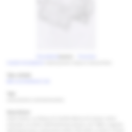
Precedente
Autore
Prossima
Costoli Aristodemo
realizzazione statua e bassorilievi
Tipo scheda
Beni Architettonici (A)
Tipo
monumento commemorativo
Descrizione
intero bene, La Statua di Camillo Benso di Cavour viene
relizzata, al centro dell'omonima piazza, nel 1868 a seguito
dell'espansione urbanistiva della città dallo scultore Costoli