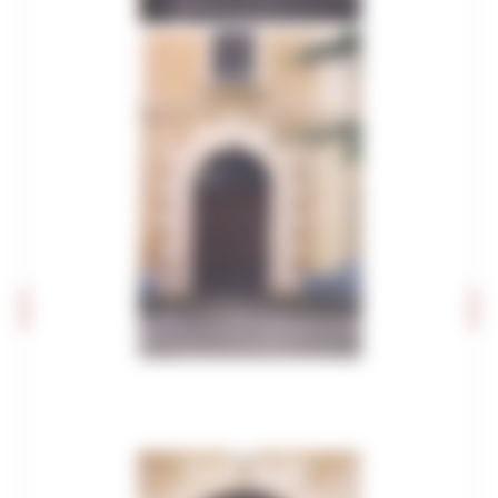
Editoria e pubblicazioni
Imprese culturali e creative
Elenco progetti
Mappatura progetti
Distretto Culturale Evoluto
Istituzioni e Associazioni Culturali
Leggi Piani e Programmi
Musei e percorsi culturali
Didattica museale
Grand Tour Musei
Grand Tour Musei 2026
Grand Tour Cultura