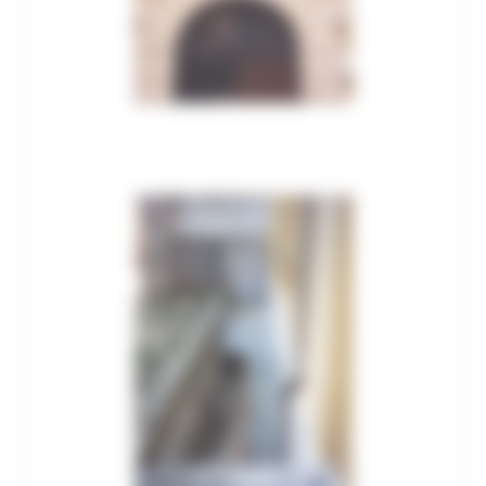
Patrimonio culturale
GTC - Teatri Storici Marche
Teatri
PNRR
M1 C3 Investimento 2.2
Progetti speciali
Celebrazioni Raffaello 1520 2020
CulturaSmart
Sistema Bibliotecario Marche
BiblioMarche
Beni librari e documentali
Collectio Thesauri