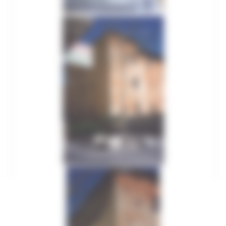
Biblioteche
Spettacolo
Eventi nelle zone del sisma 2017
Eventi nelle zone del sisma 2018
Eventi nelle zone del sisma 2019
Statistiche cultura
Storia e memoria
Marche Marinare
Le Marche in guerra