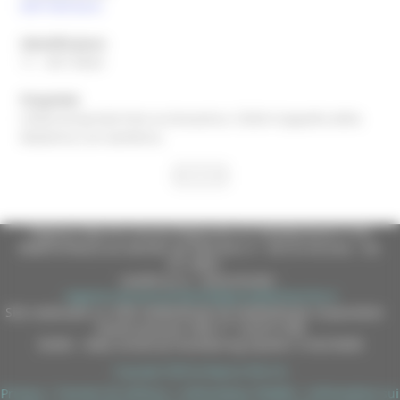
(AP)
Palmiano
Identificatore
11 - 00110024
Proprietà
CDGG=proprietà Ente ecclesiastico; CDGS=Cappella della
Madonna con bambino;
Regione Marche Giunta Regionale (CF 80008630420 P.IVA
00481070423) via Gentile da Fabriano, 9 - 60125 Ancona - tel.
071.8061
casella p.e.c. istituzionale :
regione.marche.protocollogiunta@emarche.it
Sito realizzato su CMS DotNetNuke by DotNetNuke Corporation
Autorizzazione SIAE n° 1225/I/1298
DUNS - Data Universal Numbering System: 514216030
Copyright 2026 by Regione Marche
Privacy
|
Termini Di Utilizzo
|
Informativa TEAMS
|
Informativa sui