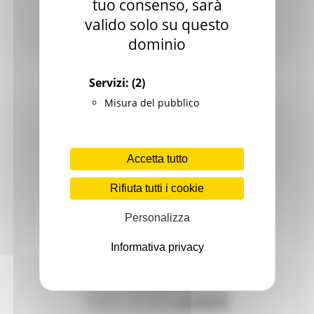
tuo consenso, sarà
Patrimonio culturale
valido solo su questo
dominio
GTC - Teatri Storici Marche
Teatri
Servizi:
(2)
PNRR
Misura del pubblico
M1 C3 Investimento 2.2
Progetti speciali
Accetta tutto
Celebrazioni Raffaello 1520 2020
Rifiuta tutti i cookie
CulturaSmart
Personalizza
Sistema Bibliotecario Marche
Informativa privacy
BiblioMarche
Beni librari e documentali
Collectio Thesauri