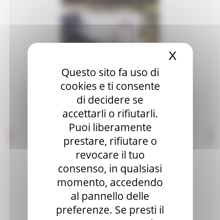
Editoria e pubblicazioni
Imprese culturali e creative
Elenco progetti
X
Nascond
Mappatura progetti
Questo sito fa uso di
Distretto Culturale Evoluto
cookies e ti consente
di decidere se
Istituzioni e Associazioni Culturali
accettarli o rifiutarli.
Leggi Piani e Programmi
Puoi liberamente
Musei e percorsi culturali
prestare, rifiutare o
revocare il tuo
Didattica museale
consenso, in qualsiasi
Grand Tour Musei
momento, accedendo
Grand Tour Musei 2026
al pannello delle
preferenze. Se presti il
Grand Tour Cultura