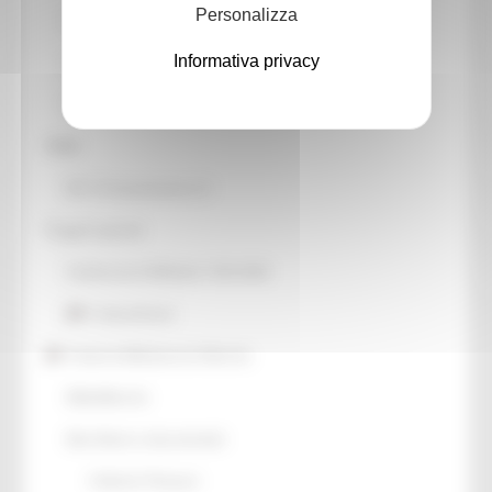
Personalizza
Patrimonio culturale
Informativa privacy
GTC - Teatri Storici Marche
Teatri
PNRR
M1 C3 Investimento 2.2
Progetti speciali
Celebrazioni Raffaello 1520 2020
CulturaSmart
Sistema Bibliotecario Marche
BiblioMarche
Beni librari e documentali
Collectio Thesauri