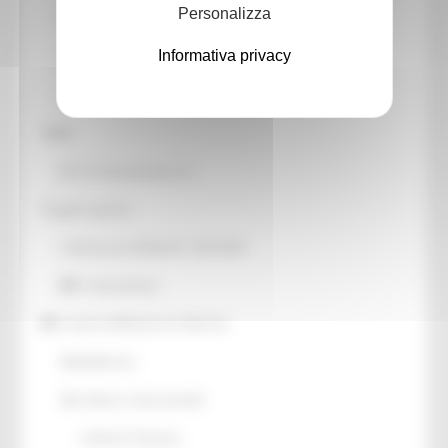
Personalizza
Patrimonio culturale
Informativa privacy
GTC - Teatri Storici Marche
Teatri
PNRR
M1 C3 Investimento 2.2
Progetti speciali
Celebrazioni Raffaello 1520 2020
CulturaSmart
Sistema Bibliotecario Marche
BiblioMarche
Beni librari e documentali
Collectio Thesauri