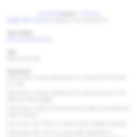
Precedente
Autore
Prossima
Maggi Pietro Antonio
progetto di ristrutturazione
Tipo scheda
Beni Architettonici (A)
Tipo
teatro comunale
Descrizione
intero bene, Il Teatro dell'Arancio fu costruito all'inizio del
sec. XVII.
intero bene, Il Teatro dell'Arancio fu ristrutturato nel 1790
dall'arch Pietro Maggi.
intero bene, Il teatro, costruito tutto in legno, presentava tre
ordini di palchi .
intero bene, Nel 1908 vi si svolse l'ultima stagione teatrale.
intero bene, Nel 1916-18, a causa dell`epidemia di