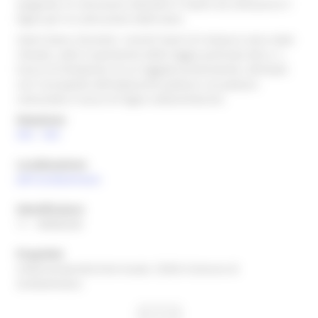
spagnola, fu necessario demolire il teatro ed utilizzarne il
legno per la costruzione delle bare.
intero bene, Durante i recenti lavori di restauro sono state
rilevate, sotto il pavimento della loggia porticata del p. t.,
tracce di fondazioni di un loggiato preesistente, allineato
con il prospetto dell'adiacente palazzo ( ex palazzo
comunale) e tracce di fogne settecentesche.
Datazione
XVII
-
XVII
Localizzazione
(AP)
Grottammare
Identificatore
11 - 00066240
Proprietà
CDGG=proprietà Ente locale; CDGS=Comune di
Grottammare;