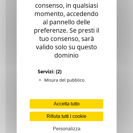
consenso, in qualsiasi
Biblioteche
momento, accedendo
Spettacolo
al pannello delle
preferenze. Se presti il
Eventi nelle zone del sisma 2017
tuo consenso, sarà
Eventi nelle zone del sisma 2018
valido solo su questo
Eventi nelle zone del sisma 2019
dominio
Statistiche cultura
Servizi:
(2)
Storia e memoria
Misura del pubblico
Marche Marinare
Le Marche in guerra
Accetta tutto
Rifiuta tutti i cookie
Personalizza