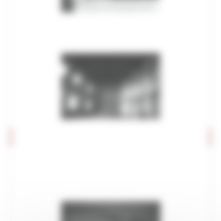
Editoria e pubblicazioni
Imprese culturali e creative
Elenco progetti
Mappatura progetti
Distretto Culturale Evoluto
Istituzioni e Associazioni Culturali
Leggi Piani e Programmi
Musei e percorsi culturali
Didattica museale
Grand Tour Musei
Grand Tour Musei 2026
Grand Tour Cultura