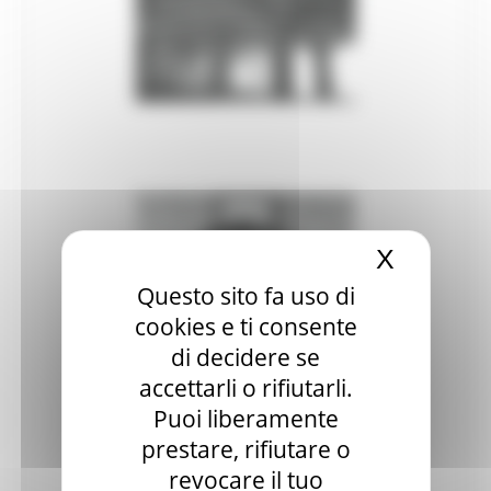
Patrimonio culturale
GTC - Teatri Storici Marche
Teatri
PNRR
M1 C3 Investimento 2.2
Progetti speciali
X
Nascond
Celebrazioni Raffaello 1520 2020
Questo sito fa uso di
CulturaSmart
cookies e ti consente
di decidere se
Sistema Bibliotecario Marche
accettarli o rifiutarli.
BiblioMarche
Puoi liberamente
Beni librari e documentali
prestare, rifiutare o
revocare il tuo
Collectio Thesauri