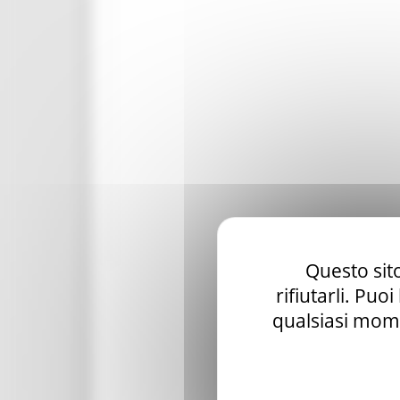
Spettacolo
Eventi nelle zone del sisma 2017
Eventi nelle zone del sisma 2018
Eventi nelle zone del sisma 2019
Statistiche cultura
Storia e memoria
Marche Marinare
Le Marche in guerra
Questo sito
rifiutarli. Puo
qualsiasi mome