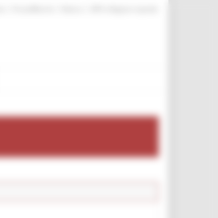
|
|
|
te
ProcediMarche
Rubrica
URP: la Regione risponde