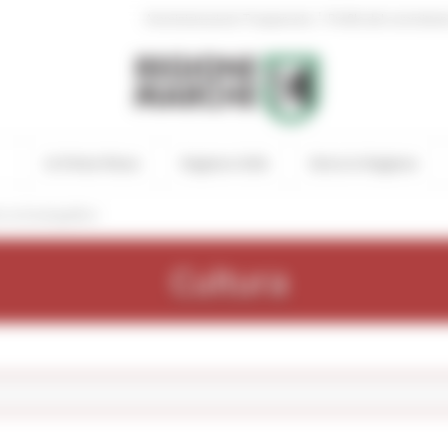
|
Amministrazione Trasparente
Profilo del committen
In Primo Piano
Regione Utile
Entra in Regione
cercaCatalogoBeni
Cultura