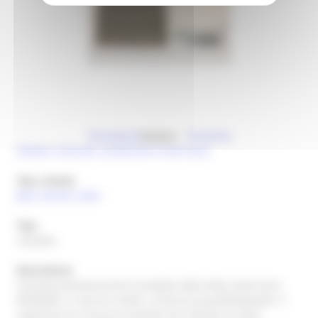
Precedente
Autore
Prossima
Ambito culturale: produzione americana
Tipo scheda
Beni Artistici (OA)
Tipo
cassetta
Descrizione
Cassetta portamunizioni prodotta dalla ditta americana
MODERN, in vernice verde, a forma di parallelepipedo. Il
coperchio ha chiusura frontale ed è fissato al corpo