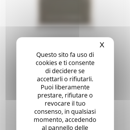
Patrimonio culturale
GTC - Teatri Storici Marche
Teatri
PNRR
X
Nascond
M1 C3 Investimento 2.2
Questo sito fa uso di
Progetti speciali
cookies e ti consente
di decidere se
Celebrazioni Raffaello 1520 2020
accettarli o rifiutarli.
CulturaSmart
Puoi liberamente
prestare, rifiutare o
Sistema Bibliotecario Marche
revocare il tuo
BiblioMarche
consenso, in qualsiasi
Beni librari e documentali
momento, accedendo
al pannello delle
Collectio Thesauri