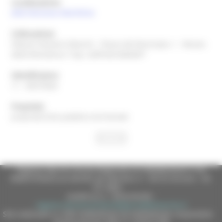
Localizzazione
(AN)
Falconara Marittima
Collocazione
Palazzo Giovanni Bianchi - Piazza del Municipio, 1 - Museo
della Resistenza "Cap. Goffredo Baldelli"
Identificatore
11 - 00373620
Proprietà
proprietà Ente pubblico territoriale
Regione Marche Giunta Regionale (CF 80008630420 P.IVA
00481070423) via Gentile da Fabriano, 9 - 60125 Ancona - tel.
071.8061
casella p.e.c. istituzionale :
regione.marche.protocollogiunta@emarche.it
Sito realizzato su CMS DotNetNuke by DotNetNuke Corporation