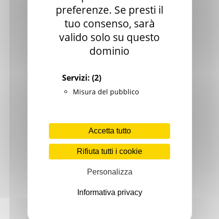
preferenze. Se presti il
Biblioteche
tuo consenso, sarà
Spettacolo
valido solo su questo
dominio
Eventi nelle zone del sisma 2017
Eventi nelle zone del sisma 2018
Servizi:
(2)
Eventi nelle zone del sisma 2019
Misura del pubblico
Statistiche cultura
Storia e memoria
Accetta tutto
Marche Marinare
Rifiuta tutti i cookie
Le Marche in guerra
Personalizza
Informativa privacy