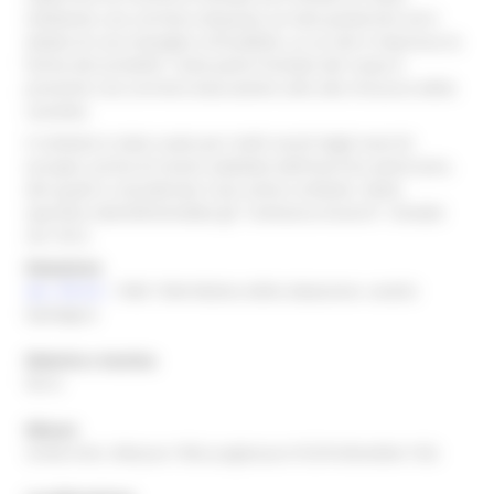
mediante una cerniera disposta sul lato posteriore ed è
dotato di una maniglia richiudibile, ai cui lati è impressa la
forma dei proiettili. Sulla parte frontale del corpo è
presente una cerniera basculante utile alla chiusura della
cassetta.
Il simbolo è stato usato per molti secoli dagli eserciti
europei, prima di essere adottato dall'esercito americano,
del quale è considerato il più antico simbolo. Nello
specifico identificherebbe gli "ordnance branch", fondati
nel 1812.
Datazione
sec. XX d.C.
1940 1944 Motivo della datazione: analisi
tipologica
Materia e tecnica
ferro
Misure
Unità=mm; Altezza=190;Lunghezza=310;Profondità=150;