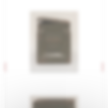
Editoria e pubblicazioni
Imprese culturali e creative
Elenco progetti
Mappatura progetti
Distretto Culturale Evoluto
Istituzioni e Associazioni Culturali
Leggi Piani e Programmi
Musei e percorsi culturali
Didattica museale
Grand Tour Musei
Grand Tour Musei 2026
Grand Tour Cultura