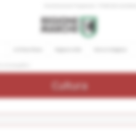
|
Amministrazione Trasparente
Profilo del committen
In Primo Piano
Regione Utile
Entra in Regione
cercaCatalogoBeni
Cultura