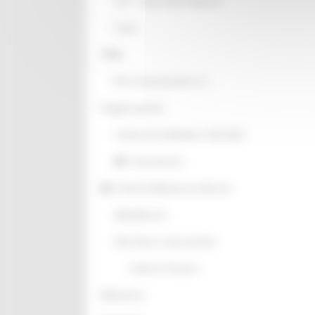
GTC - Teatri Storici Marche
Teatri
PNRR
M1 C3 Investimento 2.2
Progetti speciali
Celebrazioni Raffaello 1520 2020
CulturaSmart
Sistema Bibliotecario Marche
BiblioMarche
Beni librari e documentali
Collectio Thesauri
Biblioteche