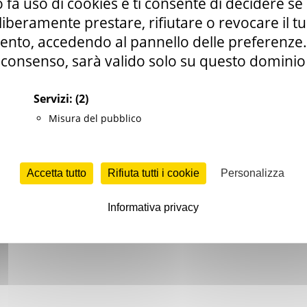
 fa uso di cookies e ti consente di decidere se 
i liberamente prestare, rifiutare o revocare il 
nto, accedendo al pannello delle preferenze. S
e (CF 80008630420 P.IVA 00481070423) via Gentile da Fabriano, 9 
ella p.e.c. istituzionale :
regione.marche.protocollogiunta@emarche
consenso, sarà valido solo su questo dominio
Sito realizzato su CMS DotNetNuke by DotNetNuke Corporation
Autorizzazione SIAE n° 1225/I/1298
DUNS - Data Universal Numbering System: 514216030
Servizi:
(2)
Misura del pubblico
tilizzo
|
Informativa TEAMS
|
Informativa sui Cookie
|
Accessibilit
Accetta tutto
Rifiuta tutti i cookie
Personalizza
Informativa privacy