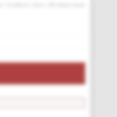
|
|
|
te
ProcediMarche
Rubrica
URP: la Regione risponde