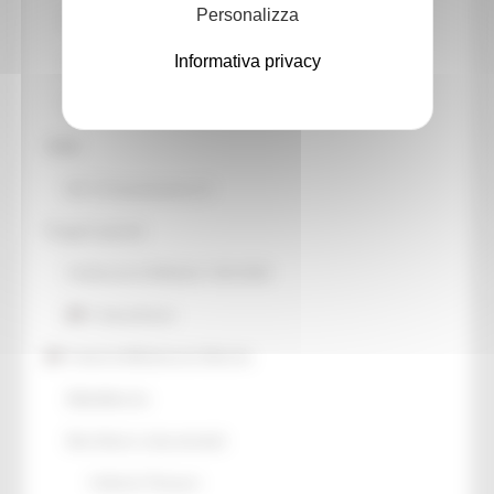
Personalizza
Patrimonio culturale
Informativa privacy
GTC - Teatri Storici Marche
Teatri
PNRR
M1 C3 Investimento 2.2
Progetti speciali
Celebrazioni Raffaello 1520 2020
CulturaSmart
Sistema Bibliotecario Marche
BiblioMarche
Beni librari e documentali
Collectio Thesauri