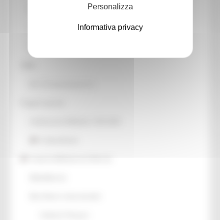
Personalizza
Patrimonio culturale
Informativa privacy
GTC - Teatri Storici Marche
Teatri
PNRR
M1 C3 Investimento 2.2
Progetti speciali
Celebrazioni Raffaello 1520 2020
CulturaSmart
Sistema Bibliotecario Marche
BiblioMarche
Beni librari e documentali
Collectio Thesauri