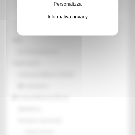
Personalizza
Patrimonio culturale
Informativa privacy
GTC - Teatri Storici Marche
Teatri
PNRR
M1 C3 Investimento 2.2
Progetti speciali
Celebrazioni Raffaello 1520 2020
CulturaSmart
Sistema Bibliotecario Marche
BiblioMarche
Beni librari e documentali
Collectio Thesauri