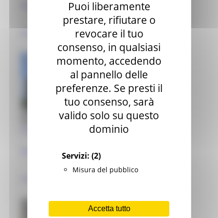
Puoi liberamente
Monteleone di Fermo (FM)
prestare, rifiutare o
revocare il tuo
maestranze locali ottocentesche | anal..
consenso, in qualsiasi
momento, accedendo
al pannello delle
preferenze. Se presti il
tuo consenso, sarà
valido solo su questo
dominio
Palazzo Ferretti
Monteleone di Fermo (FM)
Servizi:
(2)
Misura del pubblico
maestranze locali ottocentesche | anal..
Accetta tutto