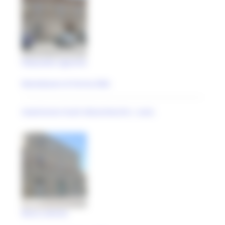
Palazzetto signorile
Monteleone di Fermo (FM)
maestranze locali ottocentesche | anal..
Mura urbiche