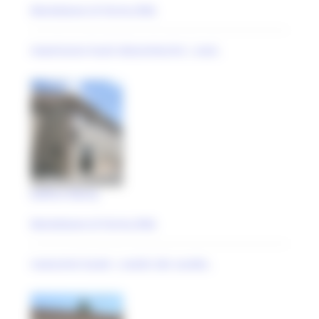
Monteleone di Fermo (FM)
maestranze locali ottocentesche | anal..
Edificio liberty
Monteleone di Fermo (FM)
novecento locale | analisi dei caratte..