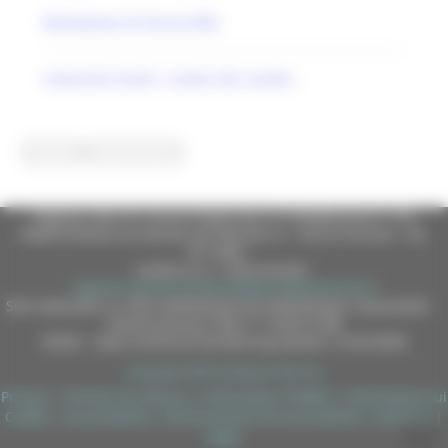
Monteleone di Fermo (FM)
novecento locale | analisi dei caratte..
Regione Marche Giunta Regionale (CF 80008630420 P.IVA
00481070423) via Gentile da Fabriano, 9 - 60125 Ancona - tel.
071.8061
casella p.e.c. istituzionale :
regione.marche.protocollogiunta@emarche.it
Sito realizzato su CMS DotNetNuke by DotNetNuke Corporation
Autorizzazione SIAE n° 1225/I/1298
DUNS - Data Universal Numbering System: 514216030
Copyright 2026 by Regione Marche
Privacy
|
Termini Di Utilizzo
|
Informativa TEAMS
|
Informativa sui
Cookie
|
Accessibilità
|
Dichiarazione di Accessibilità
|
Sitemap
|
Login