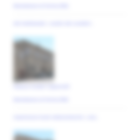
Monteleone di Fermo (FM)
età medioevale | analisi dei caratteri..
Palazzo Cordari Capannelli
Monteleone di Fermo (FM)
maestranze locali settecentesche | ana..