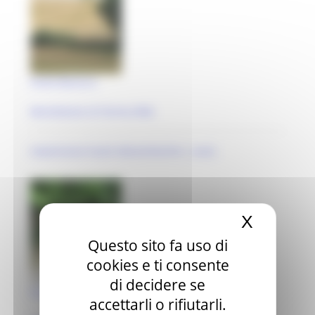
Fonte Barocco
Monteleone di Fermo (FM)
maestranze locali ottocentesche | anal..
X
Nascond
Questo sito fa uso di
cookies e ti consente
di decidere se
Fonte Nocelle
accettarli o rifiutarli.