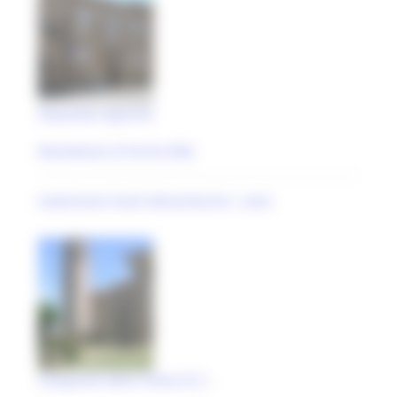
Palazzetto signorile
Monteleone di Fermo (FM)
maestranze locali ottocentesche | anal..
Campanile della Chiesa di S...