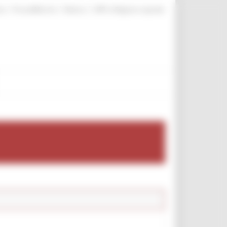
|
|
|
te
ProcediMarche
Rubrica
URP: la Regione risponde