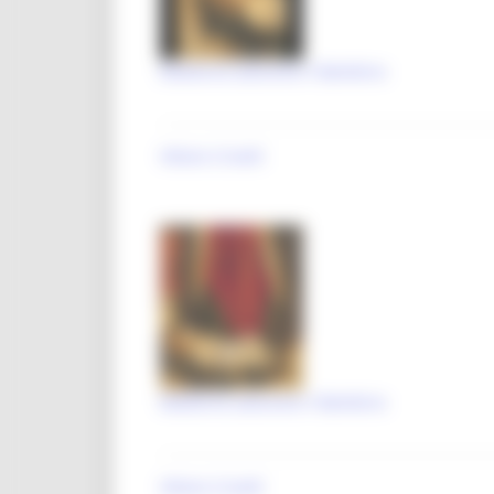
Madonna adorante il Bambino
Vittore Crivelli
Madonna adorante il Bambino
Vittore Crivelli