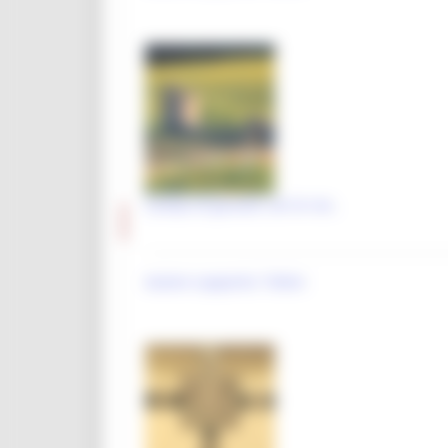
Elenco progetti
Mappatura progetti
Distretto Culturale Evoluto
Istituzioni e Associazioni Culturali
Leggi Piani e Programmi
Campo di girasoli con le rov..
Musei e percorsi culturali
Didattica museale
Autore supporto: Tofoni
Grand Tour Musei
Grand Tour Musei 2026
Grand Tour Cultura
Patrimonio culturale