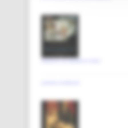
Madonna con Bambino e Santi
anonimi crivelleschi