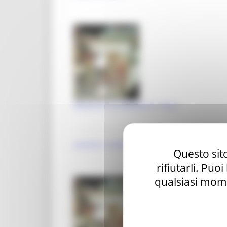
Spettacolo
Eventi nelle zone del sisma 2017
Eventi nelle zone del sisma 2018
Eventi nelle zone del sisma 2019
Statistiche cultura
Storia e memoria
Madonna con Bambino e Santi
Marche Marinare
Le Marche in guerra
anonimi crivelleschi
Questo sito
rifiutarli. Puo
qualsiasi mome