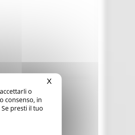
X
Nascondi il banner dei c
accettarli o
tuo consenso, in
e presti il tuo