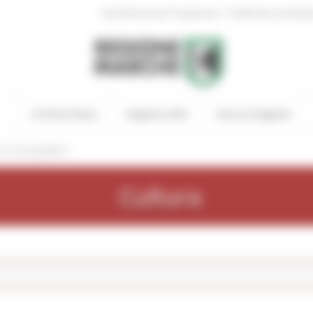
|
Amministrazione Trasparente
Profilo del committen
In Primo Piano
Regione Utile
Entra in Regione
cercaCatalogoBeni
Cultura