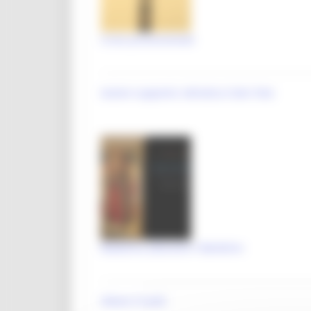
GTC - Teatri Storici Marche
Teatri
Croce processionale
PNRR
M1 C3 Investimento 2.2
Autore supporto: Adriatica Color Foto
Progetti speciali
Celebrazioni Raffaello 1520 2020
CulturaSmart
Sistema Bibliotecario Marche
BiblioMarche
Beni librari e documentali
Madonna adorante il Bambino
Collectio Thesauri
Biblioteche
Vittore Crivelli