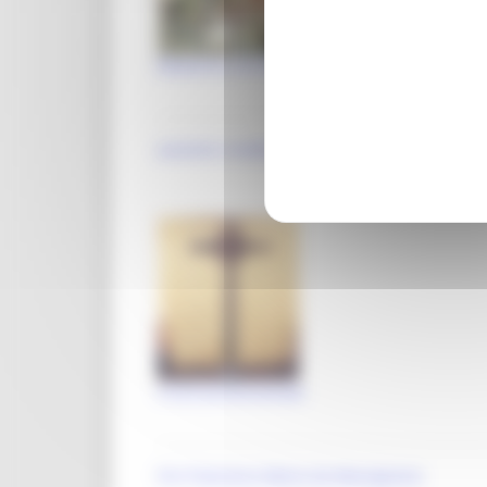
Madonna con Bambino e Santi
anonimi crivelleschi
Croce processionale
Fra' Francesco Maria da Massignano