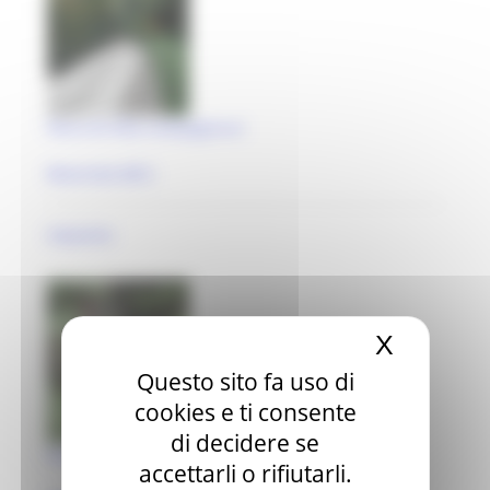
Parco di Villa Compagnucci
Macerata (MC)
impianto
X
Nascond
Questo sito fa uso di
cookies e ti consente
di decidere se
Parco di Villa Colombini
accettarli o rifiutarli.