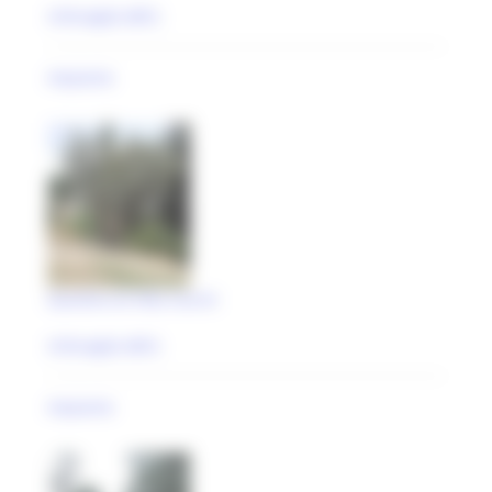
Urbisaglia (MC)
impianto
Giardino di Villa Cecchi
Urbisaglia (MC)
impianto