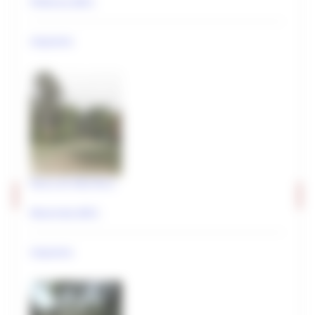
Pollenza (MC)
Editoria e pubblicazioni
Imprese culturali e creative
impianto
Elenco progetti
Mappatura progetti
Distretto Culturale Evoluto
Istituzioni e Associazioni Culturali
Leggi Piani e Programmi
Parco di Villa Ricci
Musei e percorsi culturali
Macerata (MC)
Didattica museale
Grand Tour Musei
impianto
Grand Tour Musei 2026
Grand Tour Cultura