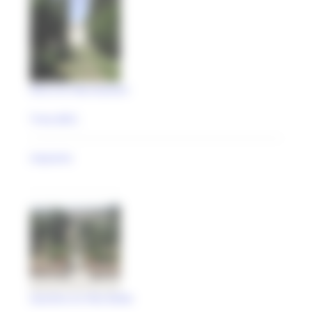
Parco di Villa Rutiloni
Treia (MC)
impianto
Giardino di Villa Molle