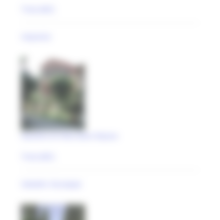
Treia (MC)
impianto
Giardino di Villa Dolce Riposo
Treia (MC)
Valadier Giuseppe