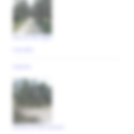
Parco di Villa Voglia
Treia (MC)
impianto
Giardino di Villa Leonardi