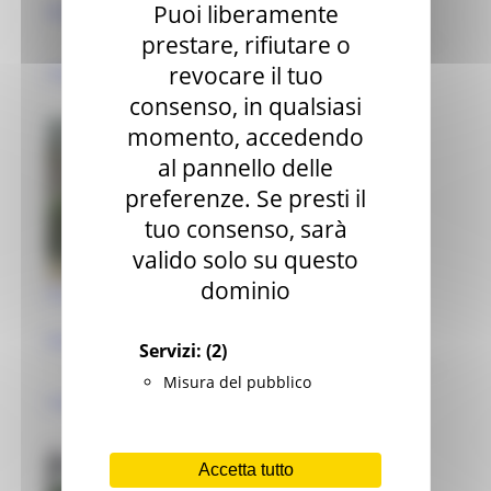
Puoi liberamente
Macerata (MC)
prestare, rifiutare o
revocare il tuo
impianto
consenso, in qualsiasi
momento, accedendo
al pannello delle
preferenze. Se presti il
tuo consenso, sarà
valido solo su questo
dominio
Parco di Villa Cimarella
Macerata (MC)
Servizi:
(2)
Misura del pubblico
impianto
Accetta tutto