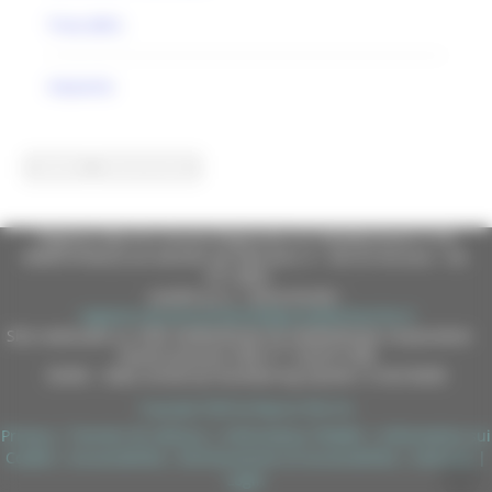
Treia (MC)
impianto
Regione Marche Giunta Regionale (CF 80008630420 P.IVA
00481070423) via Gentile da Fabriano, 9 - 60125 Ancona - tel.
071.8061
casella p.e.c. istituzionale :
regione.marche.protocollogiunta@emarche.it
Sito realizzato su CMS DotNetNuke by DotNetNuke Corporation
Autorizzazione SIAE n° 1225/I/1298
DUNS - Data Universal Numbering System: 514216030
Copyright 2026 by Regione Marche
Privacy
|
Termini Di Utilizzo
|
Informativa TEAMS
|
Informativa sui
Cookie
|
Accessibilità
|
Dichiarazione di Accessibilità
|
Sitemap
|
Login