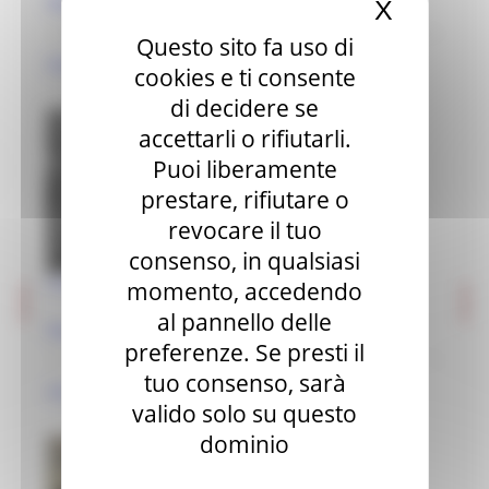
Ripatransone (AP)
X
Nascond
Editoria e pubblicazioni
Questo sito fa uso di
Imprese culturali e creative
Giacomo da Campli
cookies e ti consente
Elenco progetti
di decidere se
accettarli o rifiutarli.
Mappatura progetti
Puoi liberamente
Distretto Culturale Evoluto
prestare, rifiutare o
Istituzioni e Associazioni Culturali
revocare il tuo
consenso, in qualsiasi
Leggi Piani e Programmi
Chiesa dei Ss. Filippo e Gia..
momento, accedendo
Musei e percorsi culturali
al pannello delle
Ripatransone (AP)
Didattica museale
preferenze. Se presti il
tuo consenso, sarà
Grand Tour Musei
Giacomo da Campli
valido solo su questo
Grand Tour Musei 2026
dominio
Grand Tour Cultura