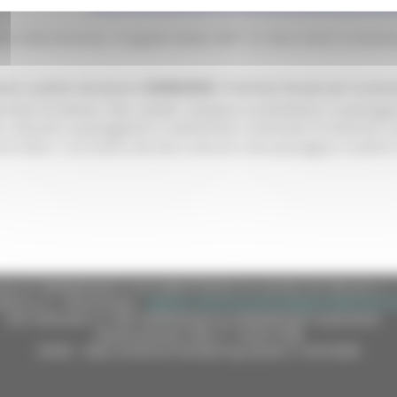
https://procedimenti.regione.marche.it/Pratiche/Av
ne della domanda, il soggetto titolato (ART. 2), deve essere in possesso
da a partire dal giorno
25/06/2026
. Il termine fissato per la pre
rietari di dimore, ville, castelli, complessi architettonici e paesaggis
e culturale o paesaggistico e ambientale e dichiarati di interesse cu
io 2004, n. 42 (Codice dei beni culturali e del paesaggio), ricadenti 
e (CF 80008630420 P.IVA 00481070423) via Gentile da Fabriano, 9 
ella p.e.c. istituzionale :
regione.marche.protocollogiunta@emarche
Sito realizzato su CMS DotNetNuke by DotNetNuke Corporation
Autorizzazione SIAE n° 1225/I/1298
DUNS - Data Universal Numbering System: 514216030