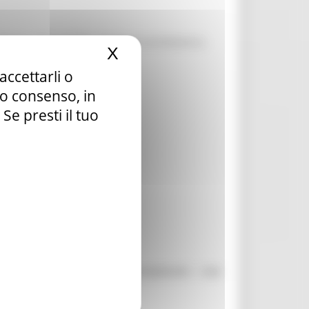
re, ville, castelli, complessi architettonici,
X
Nascondi il banner dei c
6.
accettarli o
tuo consenso, in
e presti il tuo
 inoltrata esclusivamente compilando i dati
tramite il Link: