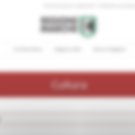
|
Amministrazione Trasparente
Profilo del committen
In Primo Piano
Regione Utile
Entra in Regione
Cultura