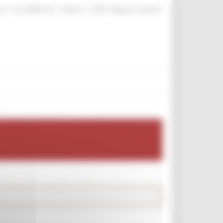
|
|
|
te
ProcediMarche
Rubrica
URP: la Regione risponde