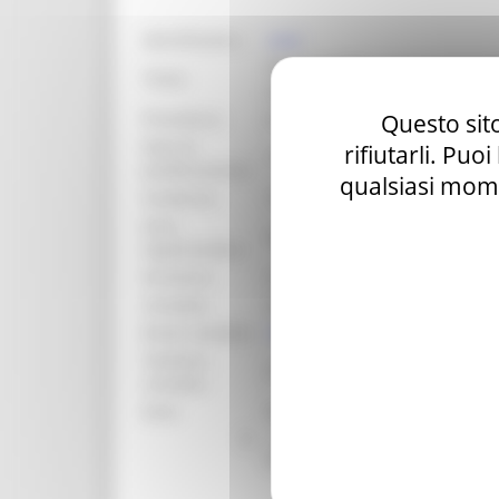
identificativo :
28490
Avviso pubblico per la presenta
Titolo:
parchi e giardini di valore sto
Questo sito
Procedura:
Avviso Pubblico
Data di
rifiutarli. Puo
17/06/2026
pubblicazione:
qualsiasi mome
Scadenza:
14/08/2026
Area
DIPARTIMENTO AVVOCATURA RE
organizzativa:
Struttura:
Settore Avvocatura regionale 1
Contatto:
Roberto Borgognoni - Antonio E
Email contatto:
roberto.borgognoni@regione.ma
Telefono
071 806 2156 - 071 806 2453
contatto:
Ente:
Regione Marche
1.
La domanda di accreditamen
nell’apposito applicativo att