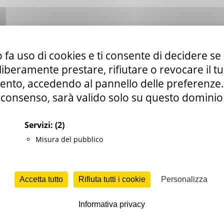
zione delle domande di accreditamento alla Rete regionale delle dimo
rico e storico-artistico della Regione Marche - Quarta annualità: 202
 fa uso di cookies e ti consente di decidere se 
i liberamente prestare, rifiutare o revocare il 
nto, accedendo al pannello delle preferenze. S
consenso, sarà valido solo su questo dominio
GIONALE E ATTIVITA’ LEGISLATIVA
Servizi:
(2)
leuteri
Misura del pubblico
rche.it; antonio.eleuteri@regione.marche.it
Accetta tutto
Rifiuta tutti i cookie
Personalizza
to, presentata dai soggetti di cui al precedente art. 2, va
Informativa privacy
raverso la piattaforma Web appositamente predisposta, accedendo 