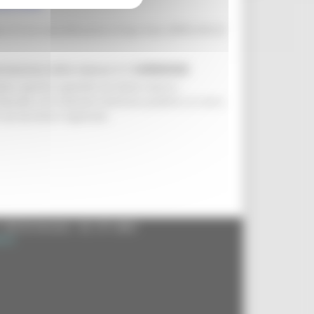
via/14398
 di una autentificazione di tipo forte (SPID,CIE-ID
sentazione delle istanze è il
14/08/2026
tici, parchi e giardini di valore storico -
lturale o di notevole interesse pubblico ai sensi
nel territorio regionale.
- 60125 Ancona - tel. 071.8061
.it