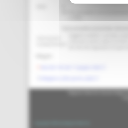
Note:
S
Per Per procedere con la presentazio
o CNS).
Sarà possibile presentare doman
Soggetti pubblici o privati, prop
Informazioni
culturale, aventi natura di ben
Complementari:
del decreto legislativo 22 genna
Allegati:
Decreto 145 del 17 giugno 2026
Allegato A_Ville parchi_2026
Regione Marche Giunta Regional
cas
Copyright 2026 by Regione Marche