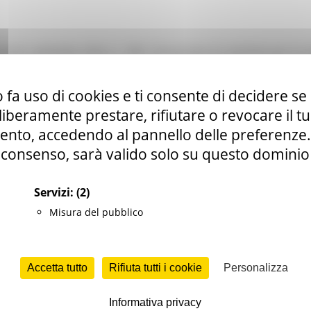
.G.R.2 settembre 2024, n. 1309. Concessione di contributi per la cos
e. Fondo per le foreste italiane anno 2023. Fondi statali vincolati d
me di esenzione ai sensi dell’art. 54 del Regolamento (UE) n. 2022
 fa uso di cookies e ti consente di decidere se 
io 2024-2026, annualità 2024, importo € 135.661,00.
tributi
i liberamente prestare, rifiutare o revocare il 
nto, accedendo al pannello delle preferenze. S
consenso, sarà valido solo su questo dominio
NOMICO
Servizi:
(2)
 rurale
Misura del pubblico
t
Accetta tutto
Rifiuta tutti i cookie
Personalizza
Informativa privacy