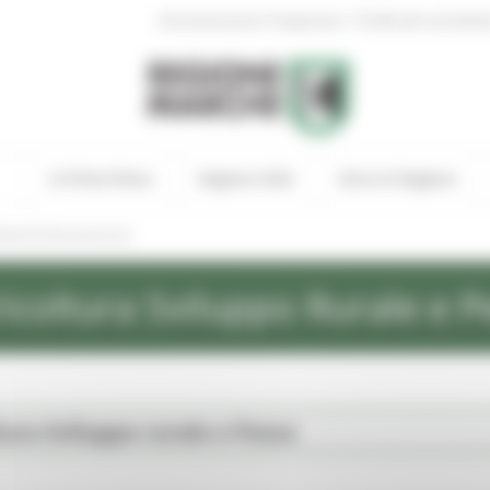
|
Amministrazione Trasparente
Profilo del committen
In Primo Piano
Regione Utile
Entra in Regione
andi di finanziamento
icoltura Sviluppo Rurale e P
tura Sviluppo rurale e Pesca