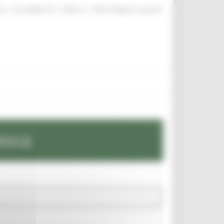
|
|
|
te
ProcediMarche
Rubrica
URP: la Regione risponde
esca