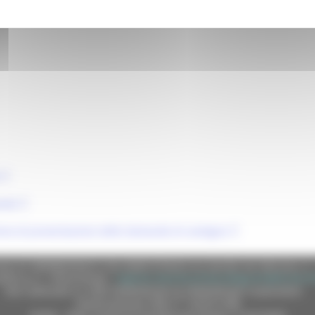
ando
mine di presentazione delle domande di sostegno
e (CF 80008630420 P.IVA 00481070423) via Gentile da Fabriano, 9 
ella p.e.c. istituzionale :
regione.marche.protocollogiunta@emarche
Sito realizzato su CMS DotNetNuke by DotNetNuke Corporation
Autorizzazione SIAE n° 1225/I/1298