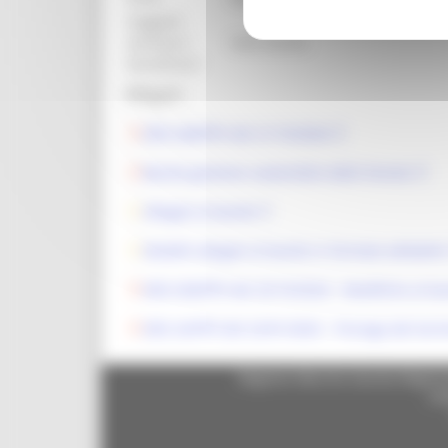
Soggetti
ammessi
Vedi bando
beneficiari:
Allegati:
DDS 648/PFV del 21/10/2024
Bando gestione sostenibile delle foreste
Allegati al bando
Modelli allegati al bando in formato editabile
DDS 658/PFV del 25/10/2024 - Modifiche al b
DDS 26/PFV del 22/01/2025 - Proroga del ter
Regione Marche Giunta Regional
cas