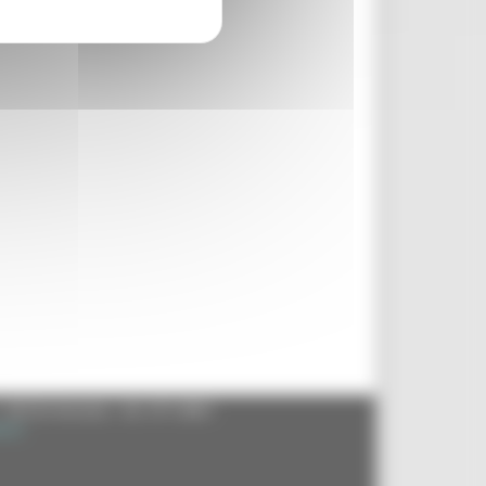
- 60125 Ancona - tel. 071.8061
.it