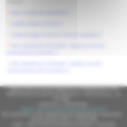
Allegati:
DDS 151/AGR del 24/05/2024
Modelli allegati al bando
Modelli allegati al bando in formato editabile
DDS 224/AGR del 25/07/2024 - Riapertura termini
presentazione domande
DDS 244/AGR del 16/09/2024 - Modifica termine
comunicazione esito istruttorio
Regione Marche Giunta Regionale (CF 80008630420 P.IVA
00481070423) via Gentile da Fabriano, 9 - 60125 Ancona - tel.
071.8061
casella p.e.c. istituzionale :
regione.marche.protocollogiunta@emarche.it
Sito realizzato su CMS DotNetNuke by DotNetNuke Corporation
Autorizzazione SIAE n° 1225/I/1298
DUNS - Data Universal Numbering System: 514216030