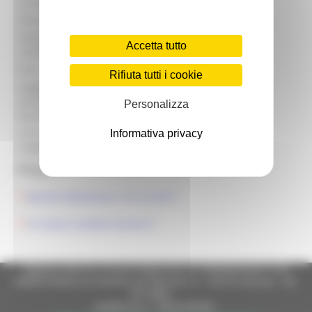
Contatto:
Avv. Valentini Marina
Email contatto:
info@galpiceno.it
Telefono
0736/827010
Accetta tutto
contatto:
Ente:
Regione Marche
Rifiuta tutti i cookie
Soggetti
Microimprese esistenti o di nuova
ammessi
Personalizza
costituzione
beneficiari:
Informazioni
Informativa privacy
Dotazione finanziaria: € 278.000,00
Complementari:
Allegati:
Bando Sottomisura 19.2.6.4.B
Circolare modifica bando
Regione Marche Giunta Regionale (CF 80008630420 P.IVA
00481070423) via Gentile da Fabriano, 9 - 60125 Ancona - tel.
071.8061
casella p.e.c. istituzionale :