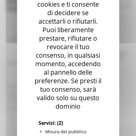
Bandi di finanziamento - Agricoltura
Agricoltura Sviluppo Rurale e Pesca
cookies e ti consente
Sviluppo rurale e Pesca
di decidere se
accettarli o rifiutarli.
Puoi liberamente
prestare, rifiutare o
identificativo :
8173
revocare il tuo
GAL Piceno - Sotto Misura: 19.2.6.4.B
SOSTEGNO A INVESTIMENTI STRUTTURALI
consenso, in qualsiasi
NELLA CREAZIONE E NELLO SVILUPPO DI
momento, accedendo
Titolo:
ATTIVITÀ EXTRA AGRICOLE – Azione 2
al pannello delle
Servizi alla popolazione e alle imprese –
VI° Pubblicazione - 2024
preferenze. Se presti il
Procedura:
Bando per la concessione di contributi
tuo consenso, sarà
Data di
valido solo su questo
16/04/2024
pubblicazione:
dominio
Scadenza:
21/05/2024
Area
GAL Gruppo di Azione Locale - Piceno
organizzativa:
Servizi:
(2)
Struttura:
GAL Gruppo di Azione Locale - Piceno
Misura del pubblico