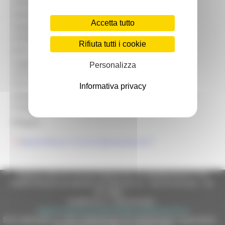
Contatto:
Arch. Dany Luzi
Email contatto:
gal.flaminiacesano@provincia.ps.it
Accetta tutto
Telefono
0721 740574
contatto:
Rifiuta tutti i cookie
Ente:
Regione Marche
Soggetti
Personalizza
ammessi
Vedi bando
beneficiari:
Informativa privacy
Informazioni
Dotazione finanziaria assegnata: €
Complementari:
141.059,90
Allegati:
Bando Misura 19.2.6.4 Operazione B)
Regione Marche Giunta Regionale (CF 80008630420 P.IVA
00481070423) via Gentile da Fabriano, 9 - 60125 Ancona - tel.
071.8061
casella p.e.c. istituzionale :
regione.marche.protocollogiunta@emarche.it
Sito realizzato su CMS DotNetNuke by DotNetNuke Corporation