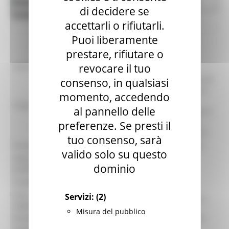
Bandi di finanziamento - Agricoltura
Agricoltura Sviluppo Rurale e Pesca
di decidere se
Sviluppo rurale e Pesca
accettarli o rifiutarli.
Puoi liberamente
prestare, rifiutare o
revocare il tuo
identificativo :
7834
GAL Flaminia Cesano - MISURA 19.2.6.4_B
consenso, in qualsiasi
investimenti strutturali nelle PMI per lo
momento, accedendo
sviluppo di attività non agricole –
Titolo:
al pannello delle
sostegno a investimenti nella creazione e
nello sviluppo di attività extraagricole. -
preferenze. Se presti il
Servizi alla popolazione ed alle imprese
tuo consenso, sarà
Procedura:
Bando per la concessione di contributi
valido solo su questo
Data di
28/12/2023
dominio
pubblicazione:
Scadenza:
07/03/2024
Area
Servizi:
(2)
DIPARTIMENTO SVILUPPO ECONOMICO
organizzativa:
Misura del pubblico
Struttura:
Direzione Agricoltura e Sviluppo rurale