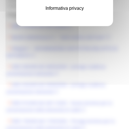
Complementari:
1.000.000,00
Informativa privacy
Allegati:
DDD 970/ASR del 30/12/2023
Bando Sottomisura 5.1 - "tarlo asiatico del fusto"
Allegato 1 - DICHIARAZIONE SOSTITUTIVA DELL’ATTO DI
NOTORIETA'
DDD 250/ASR del 28/03/2024 - proroga scadenza
presentazione domande
DDD 333/ASR del 29/04/2024 - proroga scadenza
presentazione domande
DDD 915/ASR del 28/11/2025 - Nuovo termine per la
presentazione della domanda di saldo
DDD 178/ASR del 17/03/2026 - Proroga termine per la
presentazione della domanda di saldo