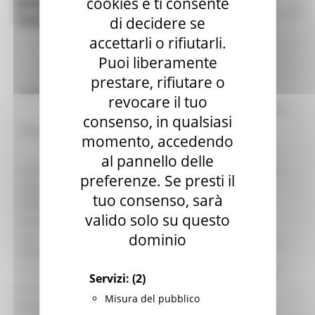
Bandi di finanziamento - Agricoltura
cookies e ti consente
Agricoltura Sviluppo Rurale e Pesca
Sviluppo rurale e Pesca
di decidere se
accettarli o rifiutarli.
Puoi liberamente
prestare, rifiutare o
identificativo :
7594
revocare il tuo
GAL Sibilla - Misura 19.2.7.5 Operazione
consenso, in qualsiasi
A) – Investimenti in infrastrutture
Titolo:
momento, accedendo
ricreazionali per uso pubblico,
informazioni turistiche, infrastrutture
al pannello delle
Procedura:
Bando per la concessione di contributi
preferenze. Se presti il
Data di
30/10/2023
tuo consenso, sarà
pubblicazione:
valido solo su questo
Scadenza:
31/01/2024
dominio
Area
DIPARTIMENTO SVILUPPO ECONOMICO
organizzativa:
Struttura:
Direzione Agricoltura e Sviluppo rurale
Servizi:
(2)
Contatto:
Stefano Giustozzi
Misura del pubblico
Email contatto:
info@galsibilla.it