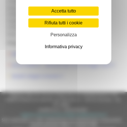
Contatto:
Gianni Fermanelli
Email
gianni.fermanelli@regione.marche.it
Accetta tutto
contatto:
Telefono
Rifiuta tutti i cookie
071-806.3887
contatto:
Ente:
Regione Marche
Personalizza
Allegati:
Informativa privacy
DDS 578/PFV del 04/10/2023
Avviso Pubblico - alluvione dal 16 al 18 maggio 2023
Modelli allegati al bando
Regione Marche Giunta Regionale (CF 80008630420 P.IVA
00481070423) via Gentile da Fabriano, 9 - 60125 Ancona - tel.
071.8061
casella p.e.c. istituzionale :
regione.marche.protocollogiunta@emarche.it
Sito realizzato su CMS DotNetNuke by DotNetNuke Corporation
Autorizzazione SIAE n° 1225/I/1298