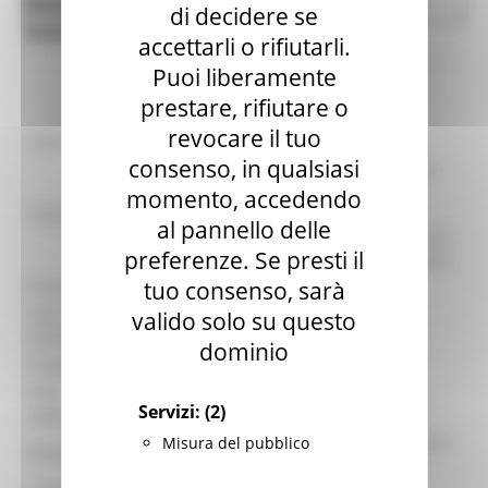
Bandi di finanziamento - Agricoltura
Agricoltura Sviluppo Rurale e Pesca
di decidere se
Sviluppo rurale e Pesca
accettarli o rifiutarli.
Puoi liberamente
prestare, rifiutare o
revocare il tuo
identificativo :
7522
consenso, in qualsiasi
art. 12 del D.L. N. 61/2023 convertito con
modificazionicon L. N.100/2023 – DM
momento, accedendo
Titolo:
MASAF 12 settembre 2023 - eventi
al pannello delle
alluvionali del mese di Maggio 2023 – aiuti
preferenze. Se presti il
alle imprese agricole danneggiate - Avviso
tuo consenso, sarà
Procedura:
Avviso Pubblico
Data di
valido solo su questo
05/10/2023
pubblicazione:
dominio
Scadenza:
06/11/2023
Area
Direzione Agricoltura e Sviluppo rurale
Servizi:
(2)
organizzativa:
Settore Forestazione e politiche faunistico
Misura del pubblico
Struttura:
venatorie – SDA AP/FM