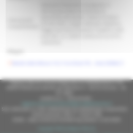
Dotazione finanziaria assegnata: €
200.432,48 Ambito territoriale di
operatività del bando: Comuni di Apiro,
Informazioni
Cerreto D’Esi, Cingoli, Fabriano, Matelica,
Complementari:
Poggio San Vicino (Comuni ricadenti nelle
aree del c.d. cratere sismico di cui al D.L.
229/2016)
Allegati:
Bando Sotto Misura 19.2.7.6.A (Fuori PIL - Area SISMA)
Regione Marche Giunta Regionale (CF 80008630420 P.IVA
00481070423) via Gentile da Fabriano, 9 - 60125 Ancona - tel.
071.8061
casella p.e.c. istituzionale :
regione.marche.protocollogiunta@emarche.it
Sito realizzato su CMS DotNetNuke by DotNetNuke Corporation
Autorizzazione SIAE n° 1225/I/1298
DUNS - Data Universal Numbering System: 514216030
Copyright 2026 by Regione Marche