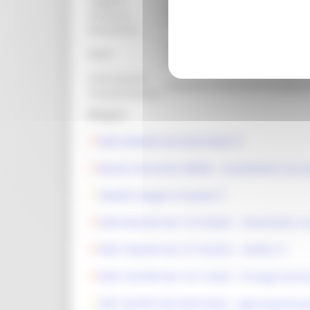
Soggetti
a) Comuni e Unioni dei Comuni, a
ammessi
collettiva.
beneficiari:
Piano Strategico nazionale del
Note:
Consiglio - Complemento region
Informazioni
Dotazione finanziaria assegnat
Complementari:
Allegati:
DDD 493/ASR del 05/07/2023
Bando Intervento SRD04 – Investimenti non pro
Modelli allegati al bando
DDD 656/ASR del 13/10/2023 - chiarimenti e
DDD 700/ASR del 27/10/2023 - rettifica
DDD 762/ASR del 16/11/2023 - Proroga termi
DDS 432/PFV del 05/07/2024 - Approvazione g