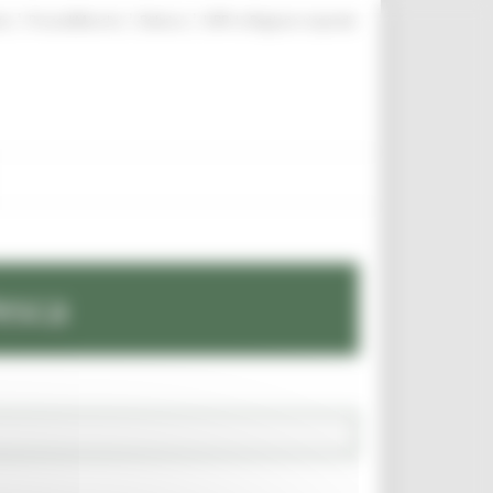
|
|
|
te
ProcediMarche
Rubrica
URP: la Regione risponde
esca