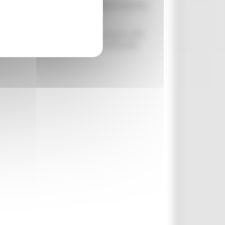
ari dei diritti di uso civico e della proprietà
 n. 2115/2021 del Parlamento Europeo e del
ti non produttivi con finalità ambientali