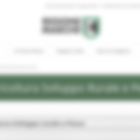
|
Amministrazione Trasparente
Profilo del committen
In Primo Piano
Regione Utile
Entra in Regione
andi di finanziamento
icoltura Sviluppo Rurale e P
tura Sviluppo rurale e Pesca