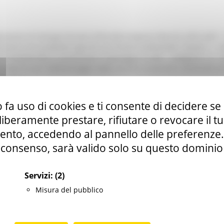
emento di Sviluppo Rurale (CSR) della Regione Marche 2023-2027 - 
menti non produttivi agricoli con finalità ambientale" Azione 1 – In
 di biodiversità e a preservare il paesaggio rurale – categoria 1.2 - i
ecologiche per l’abbeveraggio degli animali al pascolo e destinate 
ntributi
 fa uso di cookies e ti consente di decidere se 
i liberamente prestare, rifiutare o revocare il 
nto, accedendo al pannello delle preferenze. S
ONOMICO
consenso, sarà valido solo su questo dominio
o rurale
Servizi:
(2)
che.it
Misura del pubblico