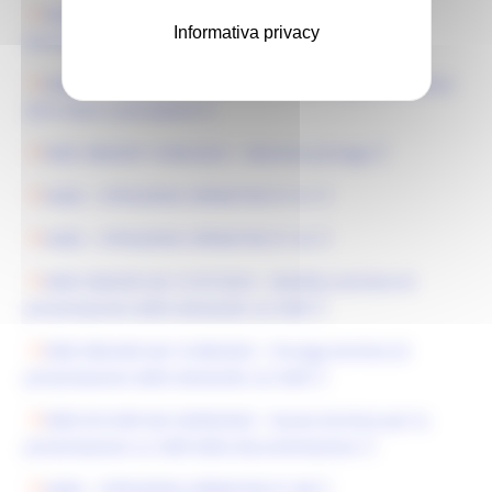
AGEA - ISTRUZIONI OPERATIVE N° 47 - Modifica dei
Informativa privacy
termini di presentazione delle domande
AGEA - ISTRUZIONI OPERATIVE N° 50 - Programmazione
2014 2022 e precedenti
DDD 398/ASR 15/06/2023 - Ulteriore proroga
AGEA - ISTRUZIONI OPERATIVE N° 61
AGEA - ISTRUZIONI OPERATIVE N° 62
DDD 538/ASR del 31/07/2023 - Modifica termine di
presentazione delle domande sul SIAR
DDD 585/ASR del 31/08/2023 - Proroga termine di
presentazione delle domande sul SIAR
DDD 631/ASR del 20/09/2023 - Nuovo termine per la
presentazione su SIAR della documentazione
AGEA - ISTRUZIONI OPERATIVE N° 88