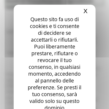
Bandi di finanziamento - Agricoltura
Agricoltura Sviluppo Rurale e Pesca
Sviluppo rurale e Pesca
X
Nascond
Questo sito fa uso di
cookies e ti consente
identificativo :
di decidere se
6487
Reg. (UE) n. 1305/2013 - Programma di
accettarli o rifiutarli.
Sviluppo Rurale della Regione Marche
Puoi liberamente
2014/2022 – Bando Sottomisura 3.2.
prestare, rifiutare o
Titolo:
Operazione A) Sostegno per attività di
informazione e promozione, svolte da
revocare il tuo
associazioni di produttori nel mercato
consenso, in qualsiasi
interno. Annualità 2022. Secondo bando.
momento, accedendo
Procedura:
Bando per la concessione di contributi
al pannello delle
Data di
09/01/2023
pubblicazione:
preferenze. Se presti il
Scadenza:
30/03/2023
tuo consenso, sarà
Area
valido solo su questo
DIPARTIMENTO SVILUPPO ECONOMICO
organizzativa:
dominio
Struttura:
Direzione Agricoltura e Sviluppo rurale