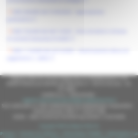
DDD 204/ARS del 31/03/2023 - Approvazione
graduatoria
DDD 752/ASR del 04/11/2025 - Esito istruttorio richiesta
di variante Domanda ID 65403
DDD 1114/ASR del 22/12/2025 - Autorizzazione elenco di
pagamento n. 24052
Regione Marche Giunta Regionale (CF 80008630420 P.IVA
00481070423) via Gentile da Fabriano, 9 - 60125 Ancona - tel.
071.8061
casella p.e.c. istituzionale :
regione.marche.protocollogiunta@emarche.it
Sito realizzato su CMS DotNetNuke by DotNetNuke Corporation
Autorizzazione SIAE n° 1225/I/1298
DUNS - Data Universal Numbering System: 514216030
Copyright 2026 by Regione Marche
Privacy
|
Termini Di Utilizzo
|
Informativa TEAMS
|
Informativa sui