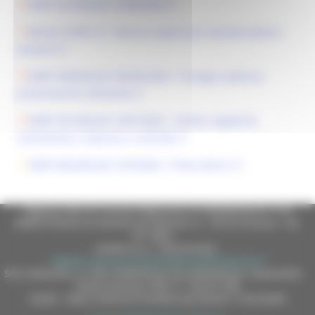
DDPF 347/IAB del 19/06/2020
Bando COVID-19 - Misure urgenti per aziende lattiero
casearie
DDPF 358/IAB del 296/06/2020 - Proroga scadenza
presentazione domande
DDPF 391/IAB del 14/07/2020 - Verifica regolarità
contributiva e imprese a controllo
DDPF 402/IAB del 27/072020 - Primo elenco
Regione Marche Giunta Regionale (CF 80008630420 P.IVA
00481070423) via Gentile da Fabriano, 9 - 60125 Ancona - tel.
071.8061
casella p.e.c. istituzionale :
regione.marche.protocollogiunta@emarche.it
Sito realizzato su CMS DotNetNuke by DotNetNuke Corporation
Autorizzazione SIAE n° 1225/I/1298
DUNS - Data Universal Numbering System: 514216030