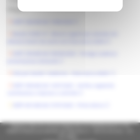
Allegati:
DDPF 346/IAB del 19/06/2020
Bando COVID-19 - Misure urgenti per aziende che
allevano bovini da carne con linea vacca-vitello
DDPF 359/IAB del 296/06/2020 - Proroga scadenza
presentazione domande
FAQ per bando "zootecnia - linea vacca-vitello"
DDPF 390/IAB del 14/07/2020 - Verifica regolarità
contributiva e imprese a controllo
DDPF 401/IAB del 27/07/2020 - Primo elenco
Regione Marche Giunta Regionale (CF 80008630420 P.IVA
00481070423) via Gentile da Fabriano, 9 - 60125 Ancona - tel.
071.8061